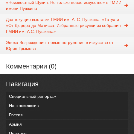
«Неизвестный Щукин. Не только новое искусство» в ГМИИ
имени Пушкина
Две текущие выставки ГМИИ им. А. С. Пушкина: «Тату» и
«От Дюрера до Матисса. Избранные рисунки из собрания
ГМИИ им. А.С. Пушкина»
Эпоха Возрождения: новые погружения в искусство от
Юрия Грымова
Комментарии (0)
Навигация
Специальный репортаж
Наш эксклюзив
Россия
Армия
Политика