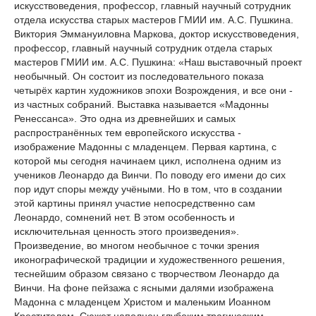
искусствоведения, профессор, главный научный сотрудник
отдела искусства старых мастеров ГМИИ им. А.С. Пушкина.
Виктория Эммануиловна Маркова, доктор искусствоведения,
профессор, главный научный сотрудник отдела старых
мастеров ГМИИ им. А.С. Пушкина: «Наш выставочный проект
необычный. Он состоит из последовательного показа
четырёх картин художников эпохи Возрождения, и все они -
из частных собраний. Выставка называется «Мадонны
Ренессанса». Это одна из древнейших и самых
распространённых тем европейского искусства -
изображение Мадонны с младенцем. Первая картина, с
которой мы сегодня начинаем цикл, исполнена одним из
учеников Леонардо да Винчи. По поводу его имени до сих
пор идут споры между учёными. Но в том, что в создании
этой картины принял участие непосредственно сам
Леонардо, сомнений нет. В этом особенность и
исключительная ценность этого произведения».
Произведение, во многом необычное с точки зрения
иконографической традиции и художественного решения,
теснейшим образом связано с творчеством Леонардо да
Винчи. На фоне пейзажа с ясными далями изображена
Мадонна с младенцем Христом и маленьким Иоанном