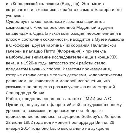
и в Королевской коллекции (Виндзор). Этот мотив
встречается и в живописных работах самого мастера и его
учеников.
Существует также несколько известных вариантов
композиции с коленопреклоненной Мадонной и двумя
младенцами. Одна близкая композиция, неоконченная и в
плохом состоянии сохранности, находится в Музее Ашмола
в Оксфорде. Другая картина - из собрания Палатинской
галереи в палаццо Питти (Флоренция) - привлекла
наибольшее внимание исследователей еще в конце XIX
века, а в 1920-е годы авторство этой работы стало
предметом научных споров. Известны произведения,
которые отличаются не только деталями, колористическим
решением, но качеством и манерой исполнения, что
указывает на авторство разных учеников из мастерской
Леонардо да Винчи.
Работа, представленная на выставке в ГМИИ им. А.С.
Пушкина, не уступает флорентийской по художественному
уровню, а, возможно, и превосходит ее. Впервые
произведение появилось на аукционе Sotheby’s в Лондоне
22 июля 1952 года под именем Леонардо да Винчи. 29
января 2014 года оно было выставлено на аукционе