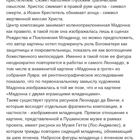
Крестителем. Сюжет наполнен глубоким трагическим
смыслом: Христос сжимает в правой руке щегла - символ
смерти, а Иоанн Креститель обнимает агнца - символ
жертвенной миссии Христа.
Центр композиции занимает коленопреклоненная Мадонна:
как правило, в такой позе она изображалась лишь в сценах
Рождества и Поклонения Младенцу, но можно предположить,
что автор картины хотел подчеркнуть роль Богоматери как
защитницы и покровительницы, показать ее как воплощение
божественного милосердия. Именно в такой позе ее фигура
неоднократно повторяется в работах и самого Леонардо, в
том числе в знаменитой картине «Мадонна в гроте» из
собрания Лувра: её рентгенографическое исследование
показало, что по первоначальному замыслу художника
Мадонна изображалась в той же позе, что и на картине
«Мадонна с двумя играющими младенцами».
Также существует группа рисунков Леонардо да Винчи, к
которым восходят отдельные фрагменты композиции, в
частности - изображения младенцев. Прямое отношение к
картине, представленной в Пушкинском музее в рамках
проекта, имеет рисунок из Музея Гетти (Лос-Анджелес), в
котором трижды повторен сидящий младенец, обнимающий
за шею ягненка. Набросок фигуры младенца с ягненком есть