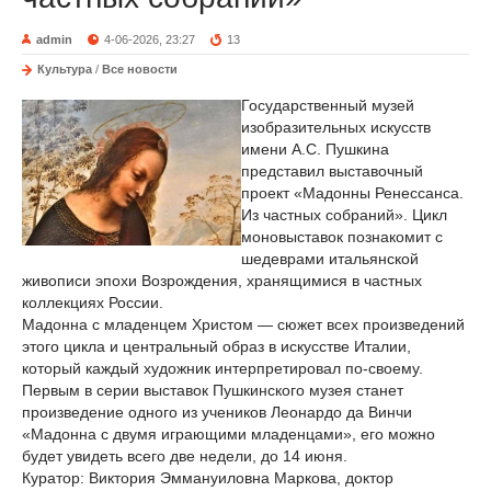
admin
4-06-2026, 23:27
13
Культура
/
Все новости
Государственный музей
изобразительных искусств
имени А.С. Пушкина
представил выставочный
проект «Мадонны Ренессанса.
Из частных собраний». Цикл
моновыставок познакомит с
шедеврами итальянской
живописи эпохи Возрождения, хранящимися в частных
коллекциях России.
Мадонна с младенцем Христом — сюжет всех произведений
этого цикла и центральный образ в искусстве Италии,
который каждый художник интерпретировал по-своему.
Первым в серии выставок Пушкинского музея станет
произведение одного из учеников Леонардо да Винчи
«Мадонна с двумя играющими младенцами», его можно
будет увидеть всего две недели, до 14 июня.
Куратор: Виктория Эммануиловна Маркова, доктор