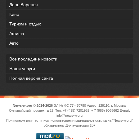
День Варенья
Кино
Туризм и отдых
Афиша
Авто
Все последние новости
Наши услуги
Полная версия сайта
News-w.org © 2014-2026
ЭЛ № ФС 77 - 70780 Адрес: 129110, г. Москва,
Олимпийский проспект д 22, Тел: +7 (495) 7201982, + 7 (985) 9068662 E-mail:
info@news-w.org
При полном или частичном использовании материалов ссылка на "News-w.org"
обязательна. Для аудитории 18+