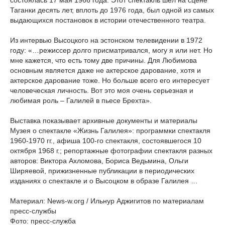
состоялась 17 мая 1966 года. Этот спектакль шел на сцене
Таганки десять лет, вплоть до 1976 года, был одной из самых
выдающихся постановок в истории отечественного театра.
Из интервью Высоцкого на эстонском телевидении в 1972
году: «…режиссер долго присматривался, могу я или нет. Но
мне кажется, что есть тому две причины. Для Любимова
основным является даже не актерское дарование, хотя и
актерское дарование тоже. Но больше всего его интересует
человеческая личность. Вот это моя очень серьезная и
любимая роль – Галилей в пьесе Брехта».
Выставка показывает архивные документы и материалы
Музея о спектакле «Жизнь Галилея»: программки спектакля
1960-1970 гг., афиша 100-го спектакля, состоявшегося 10
октября 1968 г.; репортажные фотографии спектакля разных
авторов: Виктора Ахломова, Бориса Ведьмина, Ольги
Ширяевой, прижизненные публикации в периодических
изданиях о спектакле и о Высоцком в образе Галилея …
Материал: News-w.org / Ильнур Аджигитов по материалам
пресс-службы
Фото: пресс-служба