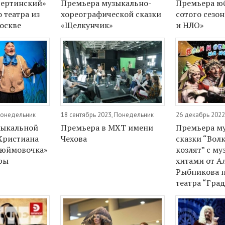
Вертинский»
Премьера музыкально-
Премьера ю
 театра из
хореографической сказки
сотого сезон
оскве
«Щелкунчик»
и НЛО»
 Понедельник
18 сентябрь 2023, Понедельник
26 декабрь 2022
зыкальной
Премьера в МХТ имени
Премьера м
 Христиана
Чехова
сказки “Вол
Дюймовочка»
козлят” с м
иры
хитами от А
Рыбникова н
театра “Гра