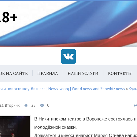
18+
ОЕ НА САЙТЕ
ПРАВИЛА
НАШИ УСЛУГИ
КОНТАКТЫ
 и новости шоу-бизнеса | News-w.org | World news and Showbiz news
»
Куль
23, Вторник
25
0
В Никитинском театре в Воронеже состоялась 
молодёжной сказки.
Драматург и киносценарист Мария Огнева напи