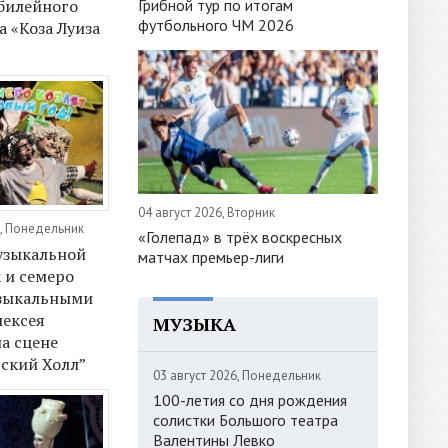
Грибной тур по итогам
билейного
футбольного ЧМ 2026
а «Коза Луиза
04 август 2026, Вторник
, Понедельник
«Голепад» в трёх воскресных
узыкальной
матчах премьер-лиги
к и семеро
узыкальными
лексея
МУЗЫКА
а сцене
дский Холл”
03 август 2026, Понедельник
100-летия со дня рождения
солистки Большого театра
Валентины Левко