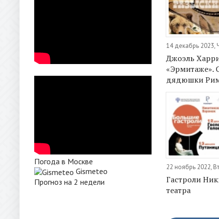
14 декабрь 2023, 
Джоэль Харрис
«Эрмитаже». 
дядюшки Рим
Погода в Москве
22 ноябрь 2022, В
Gismeteo
Гастроли Ник
Прогноз на 2 недели
театра