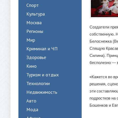
Спорт
Культура
Москва
Создатели пре
Регионы
собственную. Н
Мир
Белоснежка (Ве
Криминал и ЧП
Спящую Красави
Силина). Прин
Здоровье
бесполезно — в
Кино
Туризм и отдых
«Кажется во в
Технологии
решения, сцено
эти составляю
Недвижимость
подростков на 
Авто
Бошенков и Евг
Мода