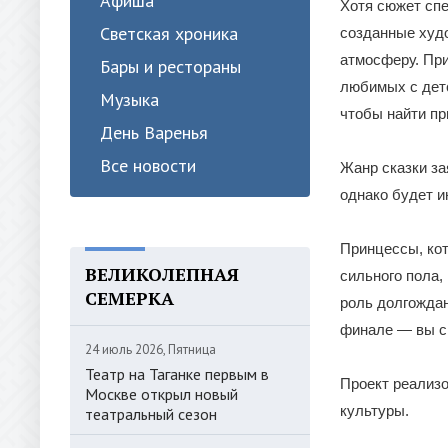
Афиша
Хотя сюжет сп
Светская хроника
созданные худ
атмосферу. Пр
Бары и рестораны
любимых с детс
Музыка
чтобы найти пр
День Варенья
Все новости
Жанр сказки за
однако будет и
Принцессы, кот
ВЕЛИКОЛЕПНАЯ
сильного пола, 
СЕМЕРКА
роль долгождан
финале — вы с
24 июль 2026, Пятница
Театр на Таганке первым в
Проект реализ
Москве открыл новый
культуры.
театральный сезон