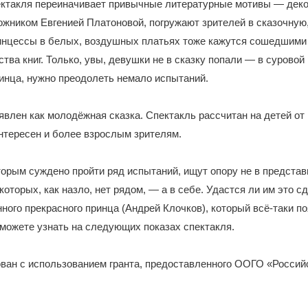
ектакля переиначивает привычные литературные мотивы — деко
ожником Евгенией Платоновой, погружают зрителей в сказочну
инцессы в белых, воздушных платьях тоже кажутся сошедшими 
тва книг. Только, увы, девушки не в сказку попали — в суровой
инца, нужно преодолеть немало испытаний.
явлен как молодёжная сказка. Спектакль рассчитан на детей от 1
нтересен и более взрослым зрителям.
орым суждено пройти ряд испытаний, ищут опору не в предста
которых, как назло, нет рядом, — а в себе. Удастся ли им это с
ного прекрасного принца (Андрей Клочков), который всё-таки п
можете узнать на следующих показах спектакля.
ован с использованием гранта, предоставленного ООГО «Россий