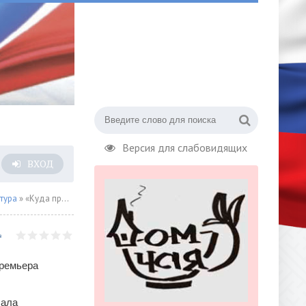
Версия для слабовидящих
ВХОД
тура
» «Куда пропал прекрасный принц?»
премьера
сала