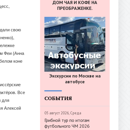
ДОМ ЧАЯ И КОФЕ НА
цесс,
ПРЕОБРАЖЕНКЕ.
здали свою
ненко),
тележке
м Феи (Анна
белом коне
Экскурсии по Москве на
автобусе
жиссёрские
актёров. Все
СОБЫТИЯ
я для
ля Алексей
05 август 2026, Среда
Грибной тур по итогам
футбольного ЧМ 2026