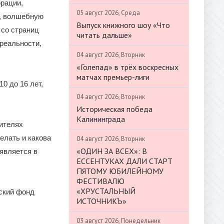
рации,
05 август 2026, Среда
ю, волшебную
Выпуск книжного шоу «Что
со страниц
читать дальше»
 реальности,
04 август 2026, Вторник
«Голепад» в трёх воскресных
матчах премьер-лиги
0 до 16 лет,
04 август 2026, Вторник
Историческая победа
Калининграда
вителях
делать и какова
04 август 2026, Вторник
«ОДИН ЗА ВСЕХ»: В
оявляется в
ЕССЕНТУКАХ ДАЛИ СТАРТ
ПЯТОМУ ЮБИЛЕЙНОМУ
ФЕСТИВАЛЮ
«ХРУСТАЛЬНЫЙ
ский фонд
ИСТОЧНИКЪ»
03 август 2026, Понедельник