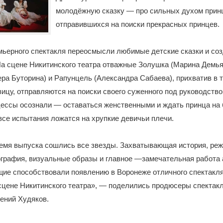
молодёжную сказку — про сильных духом прин
отправившихся на поиски прекрасных принцев.
мьерного спектакля переосмысли любимые детские сказки и со
а сцене Никитинского театра отважные Золушка (Марина Демья
ра Буторина) и Рапунцель (Александра Сабаева), прихватив в 
цу, отправляются на поиски своего суженного под руководство
цессы осознали — оставаться женственными и ждать принца на 
се испытания ложатся на хрупкие девичьи плечи.
ремя выпуска сошлись все звезды. Захватывающая история, ре
графия, визуальные образы и главное —замечательная работа 
щие способствовали появлению в Воронеже отличного спектакл
сцене Никитинского театра», — поделились продюсеры спектак
ений Худяков.