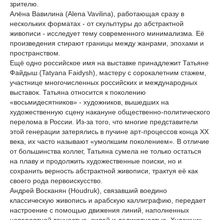
зрителю.
Алёна Вавилина (Alena Vavilina), работающая сразу в
нескольких форматах - от скульптуры до абстрактной
живописи - исследует тему современного минимализма. Её
произведения стирают границы между жанрами, эпохами и
пространством.
Ещё одно российское имя на выставке принадлежит Татьяне
Файдыш (Tatyana Faidysh), мастеру с сорокалетним стажем,
участнице многочисленных российских и международных
выставок. Татьяна относится к поколению
«восьмидесятников» - художников, вышедших на
художественную сцену накануне общественно-политического
перелома в России. Из-за того, что многие представители
этой генерации затерялись в пучине арт-процессов конца XX
века, их часто называют «умолкшим поколением». В отличие
от большинства коллег, Татьяна сумела не только остаться
на плаву и продолжить художественные поиски, но и
сохранить верность абстрактной живописи, трактуя её как
своего рода первоискусство.
Андрей Восканян (Houdruk), связавший воедино
классическую живопись и арабскую каллиграфию, передает
настроение с помощью движения линий, наполненных