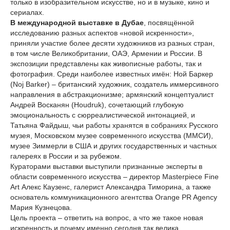
только в изобразительном искусстве, но и в музыке, кино и
сериалах.
В международной выставке в Дубае
, посвящённой
исследованию разных аспектов «новой искренности»,
приняли участие более десяти художников из разных стран,
в том числе Великобритании, ОАЭ, Армении и России. В
экспозиции представлены как живописные работы, так и
фотография. Среди наиболее известных имён: Ной Баркер
(Noj Barker) – британский художник, создатель иммерсивного
направления в абстракционизме; армянский концептуалист
Андрей Восканян (Houdruk), сочетающий глубокую
эмоциональность с сюрреалистической интонацией, и
Татьяна Файдыш, чьи работы хранятся в собраниях Русского
музея, Московском музее современного искусства (ММСИ),
музее Зиммерли в США и других государственных и частных
галереях в России и за рубежом.
Кураторами выставки выступили признанные эксперты в
области современного искусства – директор Masterpiece Fine
Art Алекс Каузенс, галерист Александра Тиморина, а также
основатель коммуникационного агентства Orange PR Agency
Мария Кузнецова.
Цель проекта – ответить на вопрос, а что же такое новая
искренность и почему именно сегодня так велика