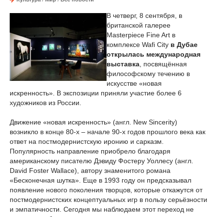
В четверг, 8 сентября, в
британской галерее
Masterpiece Fine Art в
комплексе Wafi City
в Дубае
открылась международная
выставка
, посвящённая
философскому течению в
искусстве «новая
искренность». В экспозиции приняли участие более 6
художников из России.
Движение «новая искренность» (англ. New Sincerity)
возникло в конце 80-х – начале 90-х годов прошлого века как
ответ на постмодернистскую иронию и сарказм.
Популярность направление приобрело благодаря
американскому писателю Дэвиду Фостеру Уоллесу (англ.
David Foster Wallace), автору знаменитого романа
«Бесконечная шутка». Еще в 1993 году он предсказывал
появление нового поколения творцов, которые откажутся от
постмодернистских концептуальных игр в пользу серьёзности
и эмпатичности. Сегодня мы наблюдаем этот переход не