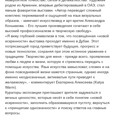
невероятной точностью, силой и деликатностью. Художник
родом из Армении, впервые дебютировавший в ОАЭ, стал
явным фаворитом выставки. «Автор переводит сложный
комплекс переживаний и ощущений на язык визуальных
образов, - замечает искусствовед и арт-критик Александра
Коншакова. - Его лучшие произведения сочетают в себе
высокий профессионализм и творческую свободу».
«Я вижу глубокий символизм в том, что посвящённая «новой
искренности» выставка проходит именно в Дубае. Этот
потрясающий город приветствует будущее, прогресс и
новые технологии, сохраняя при этом истинное уважение к
традициям. Творчество для меня - прежде всего, проявление
любви к людям и жизни, которую я стремлюсь передать с
помощью искусства. Язык искусства замысловат, сложен и на
фоне повседневной жизни кажется странным, однако иногда
именно неоднозначные, витиеватые пути приводят к
желаемому», - комментирует Екатерина Алексеева (Katya
Warm).
Кураторы экспозиции приглашают зрителя задуматься о
вечных ценностях, которые несёт в себе понятие «новой
искренности», заполнить образовавшуюся пустоту, вернуться
к «принципам однозначности» и поиску ответов на главные
вопросы.