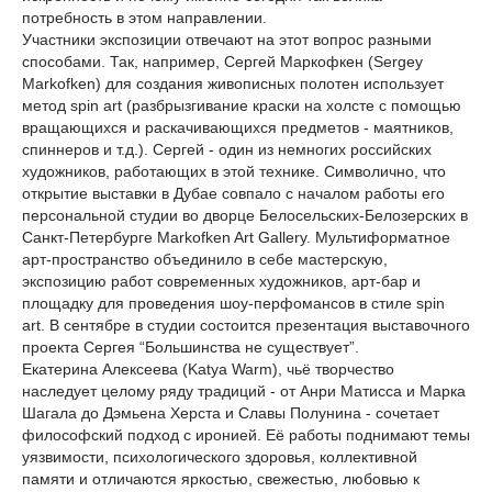
потребность в этом направлении.
Участники экспозиции отвечают на этот вопрос разными
способами. Так, например, Сергей Маркофкен (Sergey
Markofken) для создания живописных полотен использует
метод spin art (разбрызгивание краски на холсте с помощью
вращающихся и раскачивающихся предметов - маятников,
спиннеров и т.д.). Сергей - один из немногих российских
художников, работающих в этой технике. Символично, что
открытие выставки в Дубае совпало с началом работы его
персональной студии во дворце Белосельских-Белозерских в
Санкт-Петербурге Markofken Art Gallery. Мультиформатное
арт-пространство объединило в себе мастерскую,
экспозицию работ современных художников, арт-бар и
площадку для проведения шоу-перфомансов в стиле spin
art. В сентябре в студии состоится презентация выставочного
проекта Сергея “Большинства не существует”.
Екатерина Алексеева (Katya Warm), чьё творчество
наследует целому ряду традиций - от Анри Матисса и Марка
Шагала до Дэмьена Херста и Славы Полунина - сочетает
философский подход с иронией. Её работы поднимают темы
уязвимости, психологического здоровья, коллективной
памяти и отличаются яркостью, свежестью, любовью к