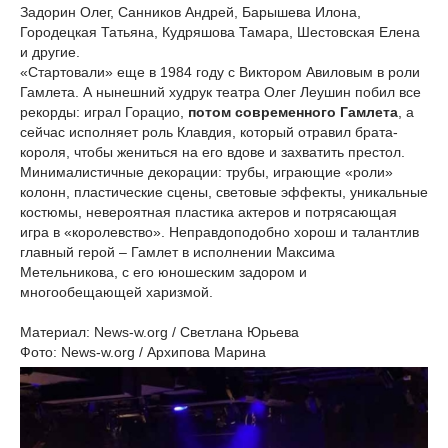
Задорин Олег, Санников Андрей, Барышева Илона,
Городецкая Татьяна, Кудряшова Тамара, Шестовская Елена
и другие.
«Стартовали» еще в 1984 году с Виктором Авиловым в роли
Гамлета. А нынешний худрук театра Олег Леушин побил все
рекорды: играл Горацио,
потом современного Гамлета
, а
сейчас исполняет роль Клавдия, который отравил брата-
короля, чтобы жениться на его вдове и захватить престол.
Минималистичные декорации: трубы, играющие «роли»
колонн, пластические сцены, световые эффекты, уникальные
костюмы, невероятная пластика актеров и потрясающая
игра в «королевство». Неправдоподобно хорош и талантлив
главный герой – Гамлет в исполнении Максима
Метельникова, с его юношеским задором и
многообещающей харизмой.
Материал: News-w.org / Светлана Юрьева
Фото: News-w.org / Архипова Марина