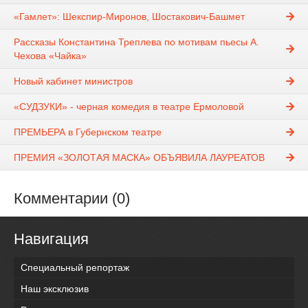
«Гамлет»: Шекспир-Миронов, Шостакович-Башмет
Рассказы Константина Треплева по мотивам пьесы А.
Чехова «Чайка»
Новый кабинет министров
«СУДЗУКИ» - черная комедия в театре Ермоловой
ПРЕМЬЕРА в Губернском театре
ПРЕМИЯ «ЗОЛОТАЯ МАСКА» ОБЪЯВИЛА ЛАУРЕАТОВ
Комментарии (0)
Навигация
Специальный репортаж
Наш эксклюзив