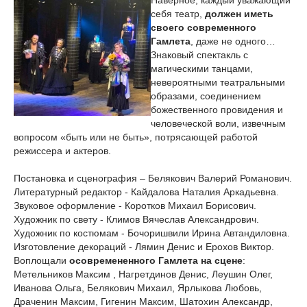
Наверное, каждый уважающий
себя театр,
должен иметь
своего современного
Гамлета
, даже не одного…
Знаковый спектакль с
магическими танцами,
невероятными театральными
образами, соединением
божественного провидения и
человеческой воли, извечным
вопросом «быть или не быть», потрясающей работой
режиссера и актеров.
Постановка и сценография – Белякович Валерий Романович.
Литературный редактор - Кайдалова Наталия Аркадьевна.
Звуковое оформление - Коротков Михаил Борисович.
Художник по свету - Климов Вячеслав Александрович.
Художник по костюмам - Бочоришвили Ирина Автандиловна.
Изготовление декораций - Лямин Денис и Ерохов Виктор.
Воплощали
осовремененного Гамлета на сцене
:
Метельников Максим , Нагретдинов Денис, Леушин Олег,
Иванова Ольга, Белякович Михаил, Ярлыкова Любовь,
Драченин Максим, Гигенин Максим, Шатохин Александр,