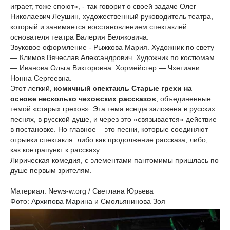
играет, тоже споют», - так говорит о своей задаче Олег
Николаевич Леушин, художественный руководитель театра,
который и занимается восстановлением спектаклей
основателя театра Валерия Беляковича.
Звуковое оформление - Рыжкова Мария. Художник по свету
— Климов Вячеслав Александрович. Художник по костюмам
— Иванова Ольга Викторовна. Хормейстер — Чхетиани
Нонна Сергеевна.
Этот легкий,
комичный спектакль Старые грехи на
основе несколько чеховских рассказов
, объединенные
темой «старых грехов». Эта тема всегда заложена в русских
песнях, в русской душе, и через это «связывается» действие
в постановке. Но главное – это песни, которые соединяют
отрывки спектакля: либо как продолжение рассказа, либо,
как контрапункт к рассказу.
Лирическая комедия, с элементами пантомимы пришлась по
душе первым зрителям.
Материал: News-w.org / Светлана Юрьева
Фото: Архипова Марина и Смольянинова Зоя