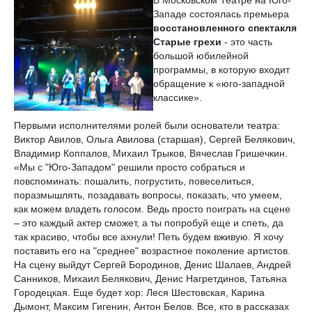
В Московском Театре на Юго-
Западе состоялась премьера
восстановленного спектакля
Старые грехи
- это часть
большой юбилейной
программы, в которую входит
обращение к «юго-западной
классике».
Первыми исполнителями ролей были основатели театра:
Виктор Авилов, Ольга Авилова (старшая), Сергей Белякович,
Владимир Коппалов, Михаил Трыков, Вячеслав Гришечкин.
«Мы с "Юго-Западом" решили просто собраться и
повспоминать: пошалить, погрустить, повеселиться,
поразмышлять, позадавать вопросы, показать, что умеем,
как можем владеть голосом. Ведь просто поиграть на сцене
– это каждый актер сможет, а ты попробуй еще и спеть, да
так красиво, чтобы все ахнули! Петь будем вживую. Я хочу
поставить его на "среднее" возрастное поколение артистов.
На сцену выйдут Сергей Бородинов, Денис Шалаев, Андрей
Санников, Михаил Белякович, Денис Нагретдинов, Татьяна
Городецкая. Еще будет хор: Леся Шестовская, Карина
Дымонт, Максим Гигенин, Антон Белов. Все, кто в рассказах