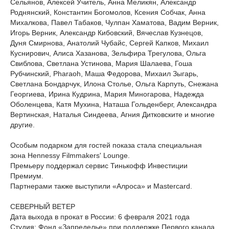
Сельянов, Алексей Учитель, Анна Меликян, Александр
Роднянский, Константин Богомолов, Ксения Собчак, Анна
Михалкова, Павел Табаков, Чулпан Хаматова, Вадим Верник,
Игорь Верник, Александр Кибовский, Вячеслав Кузнецов,
Дуня Смирнова, Анатолий Чубайс, Сергей Капков, Михаил
Куснирович, Алиса Хазанова, Зельфира Трегулова, Ольга
Свиблова, Светлана Устинова, Мария Шалаева, Гоша
Рубчинский, Pharaoh, Маша Федорова, Михаил Зыгарь,
Светлана Бондарчук, Илона Столье, Ольга Карпуть, Снежана
Георгиева, Ирина Кудрина, Мария Миногарова, Надежда
Оболенцева, Катя Мухина, Наташа Гольденберг, Александра
Вертинская, Наталья Синдеева, Агния Дитковските и многие
другие.
Особым подарком для гостей показа стала специальная
зона Hennessy Filmmakers' Lounge.
Премьеру поддержал сервис Тинькофф Инвестиции
Премиум.
Партнерами также выступили «Алроса» и Mastercard.
СЕВЕРНЫЙ ВЕТЕР
Дата выхода в прокат в России: 6 февраля 2021 года
Студия: Фонд «Запределье» при поддержке Первого канала