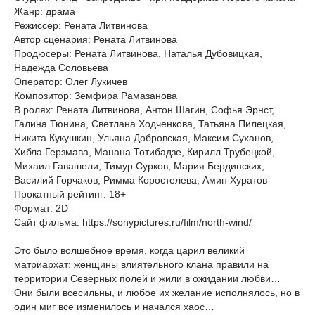
Жанр: драма
Режиссер: Рената Литвинова
Автор сценария: Рената Литвинова
Продюсеры: Рената Литвинова, Наталья Дубовицкая,
Надежда Соловьева
Оператор: Олег Лукичев
Композитор: Земфира Рамазанова
В ролях: Рената Литвинова, Антон Шагин, Софья Эрнст,
Галина Тюнина, Светлана Ходченкова, Татьяна Пилецкая,
Никита Кукушкин, Ульяна Добровская, Максим Суханов,
Хибла Герзмава, Манана Тотибадзе, Кирилл Трубецкой,
Михаил Гавашели, Тимур Сурков, Мария Бердинских,
Василий Горчаков, Римма Коростелева, Амин Хуратов
Прокатный рейтинг: 18+
Формат: 2D
Сайт фильма: https://sonypictures.ru/film/north-wind/
Это было волшебное время, когда царил великий
матриархат: женщины влиятельного клана правили на
территории Северных полей и жили в ожидании любви…
Они были всесильны, и любое их желание исполнялось, но в
один миг все изменилось и начался хаос…