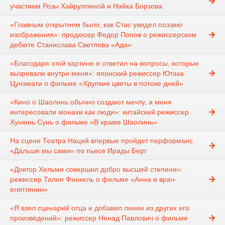
участием Розы Хайруллиной и Найка Борзова
«Главным открытием было, как Стас увидел поэзию
изображения»: продюсер Федор Попов о режиссерском
дебюте Станислава Светлова «Ада»
«Благодаря этой картине я ответил на вопросы, которые
вызревали внутри меня»: японский режиссер Ютака
Цунэмати о фильме «Хрупкие цветы в потоке дней»
«Кино о Шаолинь обычно создают мечту, а меня
интересовали монахи как люди»: китайский режиссер
Хунюнь Сунь о фильме «В храме Шаолинь»
На сцене Театра Наций впервые пройдет перформанс
«Дальше мы сами» по пьесе Ирады Берг
«Доктор Хельми совершил добро высшей степени»:
режиссер Талия Финкель о фильме «Анна и врач-
египтянин»
«Я взял сценарий отца и добавил линии из других его
произведений»: режиссер Ненад Павлович о фильме