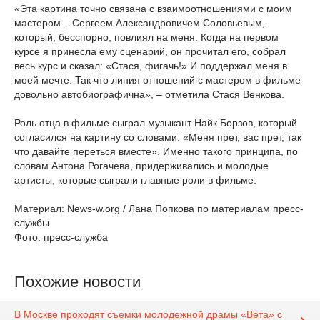
«Эта картина точно связана с взаимоотношениями с моим
мастером – Сергеем Александровичем Соловьевым,
который, бесспорно, повлиял на меня. Когда на первом
курсе я принесла ему сценарий, он прочитал его, собрал
весь курс и сказал: «Стася, фигачь!» И поддержал меня в
моей мечте. Так что линия отношений с мастером в фильме
довольно автобиографична», – отметила Стася Венкова.
Роль отца в фильме сыграл музыкант Найк Борзов, который
согласился на картину со словами: «Меня прет, вас прет, так
что давайте переться вместе». Именно такого принципа, по
словам Антона Рогачева, придерживались и молодые
артисты, которые сыграли главные роли в фильме.
Материал: News-w.org / Лана Попкова по материалам пресс-
службы
Фото: пресс-служба
Похожие новости
В Москве проходят съемки молодежной драмы «Вета» с