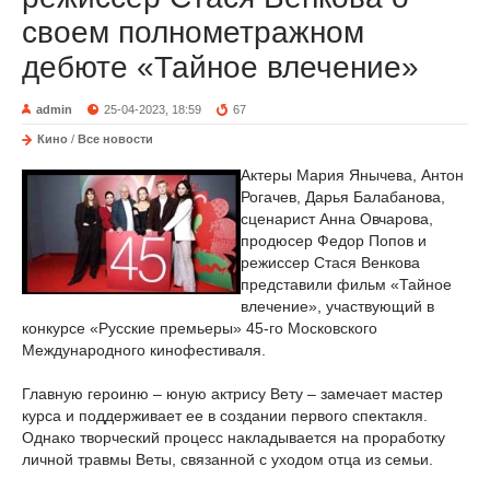
своем полнометражном
дебюте «Тайное влечение»
admin
25-04-2023, 18:59
67
Кино
/
Все новости
Актеры Мария Янычева, Антон
Рогачев, Дарья Балабанова,
сценарист Анна Овчарова,
продюсер Федор Попов и
режиссер Стася Венкова
представили фильм «Тайное
влечение», участвующий в
конкурсе «Русские премьеры» 45-го Московского
Международного кинофестиваля.
Главную героиню – юную актрису Вету – замечает мастер
курса и поддерживает ее в создании первого спектакля.
Однако творческий процесс накладывается на проработку
личной травмы Веты, связанной с уходом отца из семьи.