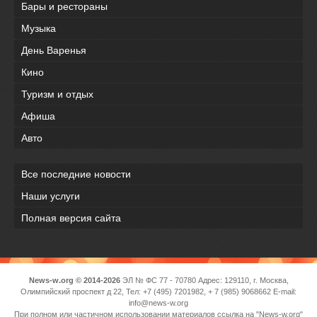
Бары и рестораны
Музыка
День Варенья
Кино
Туризм и отдых
Афиша
Авто
Все последние новости
Наши услуги
Полная версия сайта
News-w.org © 2014-2026
ЭЛ № ФС 77 - 70780 Адрес: 129110, г. Москва,
Олимпийский проспект д 22, Тел: +7 (495) 7201982, + 7 (985) 9068662 E-mail:
info@news-w.org
При полном или частичном использовании материалов ссылка на "News-w.org"