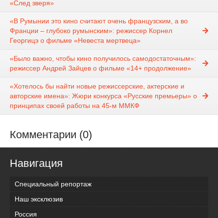
«След зверя»
«В Румынии это кино считают очень французским, а во
Франции – глубоко румынским»: режиссер Корнел
Георгицэ о фильме «Невеста мертвеца»
«Было важно, чтобы кино получилось самодостаточным»:
режиссер Андрей Зайцев о фильме «14+ продолжение»
«Хотелось бы найти новые режиссерские, актерские и
авторские имена»: Жюри конкурса «Русские премьеры» о
принципах своей работы на 45-м ММКФ
Комментарии (0)
Навигация
Специальный репортаж
Наш эксклюзив
Россия