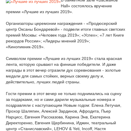
В банкетном зале «Басманов
Hall» состоялось вручение
премии «Лучшие из лучших 2019».
Организаторы церемонии награждения - «Продюсерский
центр Оксаны Бондаревой» - подвели итоги главных светских
премий Москвы: «Человек года 2019»; «Успех»; «7 лет Книге
рекордов России»; «Лидеры мнений 2019»;
«Кинопикник-2019».
Символом премии «Лучшие из лучших 2019» стала красная
лента, которую срывают на финише победители. И даже
награды в этот вечер отразили дух соревнования - золотые
медали для самых стойких, верных своему делу и,
действительно, лучших людей страны.
Гости премии в этот вечер не только поднимались на сцену
за подарками, но и сами дарили музыкальные номера и
поздравляли с наступающим Новым годом: Елена Летучая,
Прохор Шаляпин, Алексей Зардинов, Афродита, Пьер
Нарцисс, Евгения Рассказова, Карина Энв, Екатерина
Директоренко, Евгения Щербинина, Иджин, театральный
центр «Станиславский», LEHOV & Yeti, Incoff, Настя