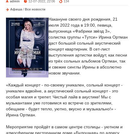
admin
12-07-2022, 22:06
134
Афиша
/
Все новости
Накануне своего дня рождения, 21
июля 2022 года в 19:00, певица,
выпускница «Фабрики звёзд 3»,
солистка группы «Тутси» Ирина Ортман
даст большой сольный акустический
концерт квартирник. В сет-лист
выступления артистки войдут, как песни
из трёх сольных альбомов Ортман, так
и свежие синглы Ирины в абсолютно
новом звучании.
«Каждый концерт - по-своему уникален, сольный концерт -
уникален вдвойне, а акустический сольный концерт - это
особая магия и трепет. Чистый лайв в акустике! Мы с
музыкантами уже готовимся ко встрече со зрителями,
обещаем - будет тепло, уютно, вкусно и музыкально!» -
Ирина Ортман.
Мероприятие пройдёт в самом центре столицы - уютном и
атмосферном ресторанном доме «Булошная» по адресу