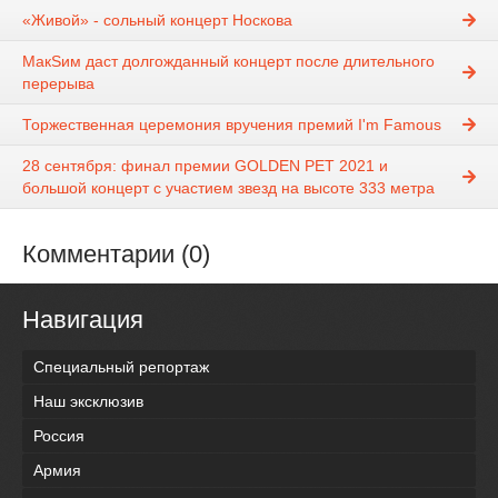
«Живой» - сольный концерт Носкова
МакSим даст долгожданный концерт после длительного
перерыва
Торжественная церемония вручения премий I'm Famous
28 сентября: финал премии GOLDEN PET 2021 и
большой концерт с участием звезд на высоте 333 метра
Комментарии (0)
Навигация
Специальный репортаж
Наш эксклюзив
Россия
Армия