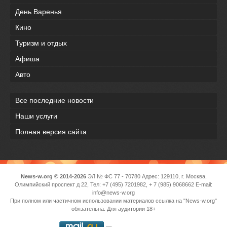
День Варенья
Кино
Туризм и отдых
Афиша
Авто
Все последние новости
Наши услуги
Полная версия сайта
News-w.org © 2014-2026
ЭЛ № ФС 77 - 70780 Адрес: 129110, г. Москва,
Олимпийский проспект д 22, Тел: +7 (495) 7201982, + 7 (985) 9068662 E-mail:
info@news-w.org
При полном или частичном использовании материалов ссылка на "News-w.org"
обязательна. Для аудитории 18+