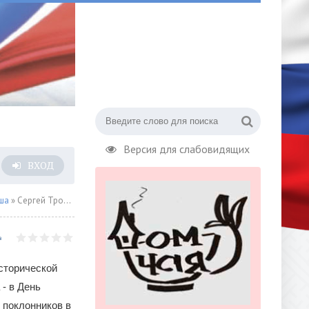
Версия для слабовидящих
ВХОД
ша
» Сергей Трофимов отметит «55 на Бис!» летним концертом в Зеленом театре
сторической
- в День
 поклонников в