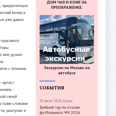
ДОМ ЧАЯ И КОФЕ НА
», приуроченную
ПРЕОБРАЖЕНКЕ.
летний вечер в
ые уже давно
 красивого
аторы
во мне душа»
ра.
Экскурсии по Москве на
рече с близким
автобусе
– артист
СОБЫТИЯ
нники. -
кой своей
05 август 2026, Среда
ростыми словами
Грибной тур по итогам
ти, разлуках и
футбольного ЧМ 2026