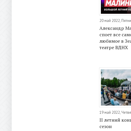
20 май 2022, Пятн
Александр М
споет все сам
любимое в Зе
театре ВДНХ
19 май 2022, Четв
II летний ко
сезон