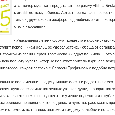
этот вечер музыкант представит программу «55 на Бис!
к его 55-летнему юбилею. Артист приглашает провести 
теплой дружеской атмосфере под любимые хиты, котор
стали народными.
- Уникальный летний формат концерта на фоне сказочно
ставит поклонникам большое удовольствие, - обещают организ
 Строчкой из песни Сергея Трофимова «и вдруг понимаю — это 
 всю полноту чувств, которые испытает зритель в финале вече
низаторов, каждая встреча с Сергеем Трофимовым подобна вст
чальные воспоминания, подступившие слезы и радостный смех 
екает лучшее из самых потаенных уголков души, - говорят покло
и заключается секрет его успеха – в умении поделиться с публи
настроением, правильно и точно донести чувства, рассказать п
ом и сложном, но главное, знакомом каждому: о любви и ненавис