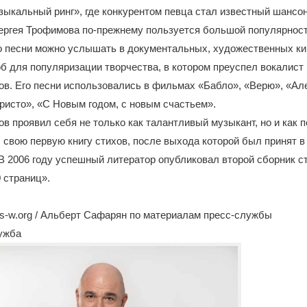
ыкальный ринг», где конкурентом певца стал известный шансо
Сергея Трофимова по-прежнему пользуется большой популярнос
о песни можно услышать в документальных, художественных ки
б для популяризации творчества, в котором преуспел вокалист 
в. Его песни использовались в фильмах «Бабло», «Верю», «Ал
ристо», «С Новым годом, с новым счастьем».
в проявил себя не только как талантливый музыкант, но и как по
 свою первую книгу стихов, после выхода которой был принят 
В 2006 году успешный литератор опубликовал второй сборник с
 страниц».
s-w.org / Альберт Сафарян по материалам пресс-службы
лужба