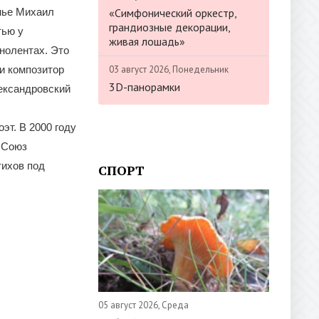
«Симфонический оркестр,
нье Михаил
грандиозные декорации,
тью у
живая лошадь»
нолентах. Это
03 август 2026, Понедельник
и композитор
3D-панорамки
ександровский
эт. В 2000 году
в Союз
тихов под
СПОРТ
05 август 2026, Среда