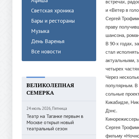
Афиша
встречах, радо
Светская хроника
и «Ветер в голо
Сергей Трофимо
Бары и рестораны
праву получивш
Музыка
шансона, роман
День Варенья
В 90-х годах, 
Все новости
стал исполнять
актуальными, 
четырех частях
Через несколь
ВЕЛИКОЛЕПНАЯ
популярным. В 
СЕМЕРКА
сольные проект
Кикабидзе, Ни
24 июль 2026, Пятница
Дэнс.
Театр на Таганке первым в
Кинорежиссеры 
Москве открыл новый
Сергея Трофим
театральный сезон
фильму «Ночной