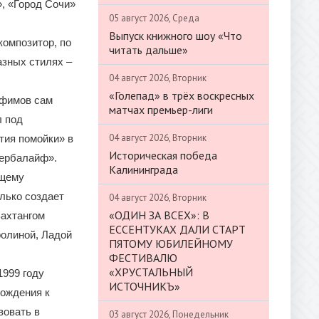
», «Город Сочи»
05 август 2026, Среда
Выпуск книжного шоу «Что
композитор, по
читать дальше»
азных стилях –
04 август 2026, Вторник
«Голепад» в трёх воскресных
офимов сам
матчах премьер-лиги
л под
04 август 2026, Вторник
тия помойки» в
Историческая победа
Гербалайф».
Калининграда
ящему
олько создает
04 август 2026, Вторник
«ОДИН ЗА ВСЕХ»: В
Вахтангом
ЕССЕНТУКАХ ДАЛИ СТАРТ
ролиной, Ладой
ПЯТОМУ ЮБИЛЕЙНОМУ
ФЕСТИВАЛЮ
«ХРУСТАЛЬНЫЙ
1999 году
ИСТОЧНИКЪ»
вождения к
вовать в
03 август 2026, Понедельник