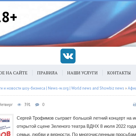
18+
ОЕ НА САЙТЕ
ПРАВИЛА
НАШИ УСЛУГИ
КОНТАКТЫ
 и новости шоу-бизнеса | News-w.org | World news and Showbiz news
»
Афи
Четверг
391
0
Сергей Трофимов сыграет большой летний концерт на и
открытой сцене Зеленого театра ВДНХ 8 июля 2022 года 
семьи, любви и верности. По многочисленным просьбам