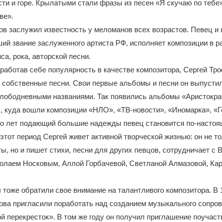
сти и горе. Крылатыми стали фразы из песен «Я скучаю по тебе
ве».
в заслужил известность у меломанов всех возрастов. Певец и 
ий звание заслуженного артиста РФ, исполняет композиции в р
са, рока, авторской песни.
заработав себе популярность в качестве композитора, Сергей Тр
 собственные песни. Свои первые альбомы и песни он выпусти
злободневными названиями. Так появились альбомы «Аристокра
, куда вошли композиции «НЛО», «ТВ-новости», «Иномарка», «
ко лет подающий большие надежды певец становится по-насто
этот период Сергей живет активной творческой жизнью: он не т
ы, но и пишет стихи, песни для других певцов, сотрудничает с 
колаем Носковым, Аллой Горбачевой, Светланой Алмазовой, Ка
тоже обратили свое внимание на талантливого композитора. В 
ова пригласили поработать над созданием музыкального сопро
 перекресток». В том же году он получил приглашение поучаст