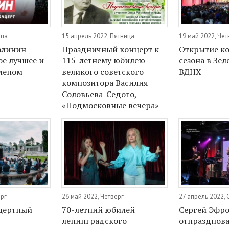
ица
15 апрель 2022, Пятница
19 май 2022, Чет
алинин
Праздничный концерт к
Открытие к
ое лучшее и
115-летнему юбилею
сезона в Зел
леном
великого советского
ВДНХ
композитора Василия
Соловьева-Седого,
«Подмосковные вечера»
ерг
26 май 2022, Четверг
27 апрель 2022,
нцертный
70-летний юбилей
Сергей Эфр
ленинградского
отпразднова