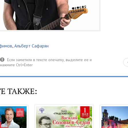
офимов
,
Альберт Сафарян
Е ТАКЖЕ: