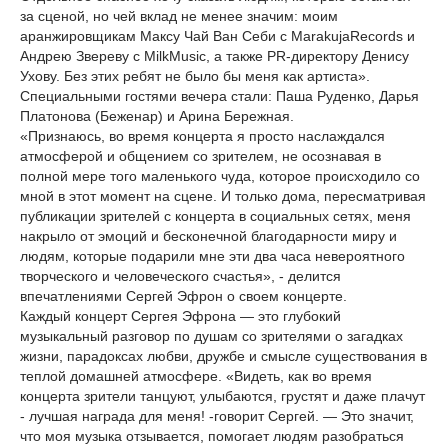
за сценой, но чей вклад не менее значим: моим
аранжировщикам Максу Чай Ван Себи с MarakujaRecords и
Андрею Звереву с MilkMusic, а также PR-директору Денису
Ухову. Без этих ребят не было бы меня как артиста».
Специальными гостями вечера стали: Паша Руденко, Дарья
Платонова (Беженар) и Арина Бережная.
«Признаюсь, во время концерта я просто наслаждался
атмосферой и общением со зрителем, не осознавая в
полной мере того маленького чуда, которое происходило со
мной в этот момент на сцене. И только дома, пересматривая
публикации зрителей с концерта в социальных сетях, меня
накрыло от эмоций и бесконечной благодарности миру и
людям, которые подарили мне эти два часа невероятного
творческого и человеческого счастья», - делится
впечатлениями Сергей Эфрон о своем концерте.
Каждый концерт Сергея Эфрона — это глубокий
музыкальный разговор по душам со зрителями о загадках
жизни, парадоксах любви, дружбе и смысле существования в
теплой домашней атмосфере. «Видеть, как во время
концерта зрители танцуют, улыбаются, грустят и даже плачут
- лучшая награда для меня! -говорит Сергей. — Это значит,
что моя музыка отзывается, помогает людям разобраться