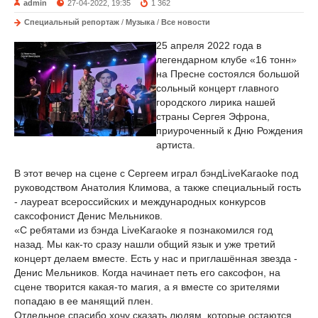
admin
27-04-2022, 19:35
1 362
Специальный репортаж
/
Музыка
/
Все новости
25 апреля 2022 года в
легендарном клубе «16 тонн»
на Пресне состоялся большой
сольный концерт главного
городского лирика нашей
страны Сергея Эфрона,
приуроченный к Дню Рождения
артиста.
В этот вечер на сцене с Сергеем играл бэндLiveKaraoke под
руководством Анатолия Климова, а также специальный гость
- лауреат всероссийских и международных конкурсов
саксофонист Денис Мельников.
«С ребятами из бэнда LiveKaraoke я познакомился год
назад. Мы как-то сразу нашли общий язык и уже третий
концерт делаем вместе. Есть у нас и приглашённая звезда -
Денис Мельников. Когда начинает петь его саксофон, на
сцене творится какая-то магия, а я вместе со зрителями
попадаю в ее манящий плен.
Отдельное спасибо хочу сказать людям, которые остаются