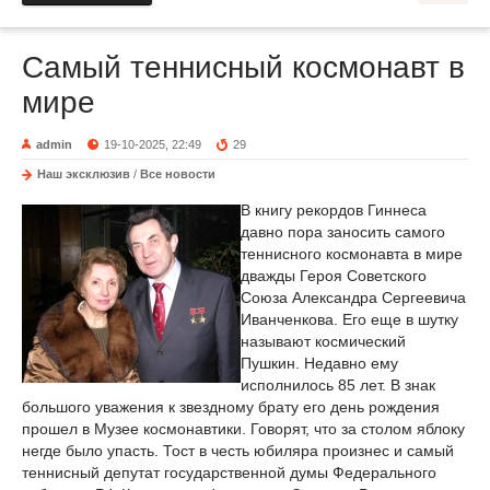
Самый теннисный космонавт в
мире
admin
19-10-2025, 22:49
29
Наш эксклюзив
/
Все новости
В книгу рекордов Гиннеса
давно пора заносить самого
теннисного космонавта в мире
дважды Героя Советского
Союза Александра Сергеевича
Иванченкова. Его еще в шутку
называют космический
Пушкин. Недавно ему
исполнилось 85 лет. В знак
большого уважения к звездному брату его день рождения
прошел в Музее космонавтики. Говорят, что за столом яблоку
негде было упасть. Тост в честь юбиляра произнес и самый
теннисный депутат государственной думы Федерального