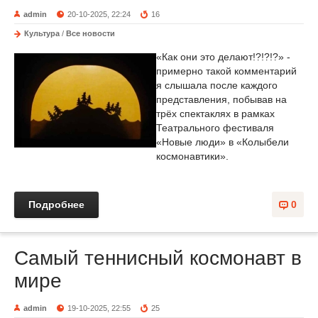
admin
20-10-2025, 22:24
16
Культура
/
Все новости
«Как они это делают!?!?!?» -
примерно такой комментарий
я слышала после каждого
представления, побывав на
трёх спектаклях в рамках
Театрального фестиваля
«Новые люди» в «Колыбели
космонавтики».
Подробнее
0
Самый теннисный космонавт в
мире
admin
19-10-2025, 22:55
25