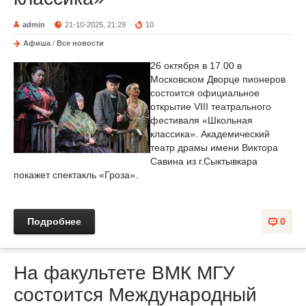
admin
21-10-2025, 21:29
10
Афиша
/
Все новости
26 октября в 17.00 в
Московском Дворце пионеров
состоится официальное
открытие VIII театрального
фестиваля «Школьная
классика». Академический
театр драмы имени Виктора
Савина из г.Сыктывкара
покажет спектакль «Гроза».
Подробнее
0
На факультете ВМК МГУ
состоится Международный