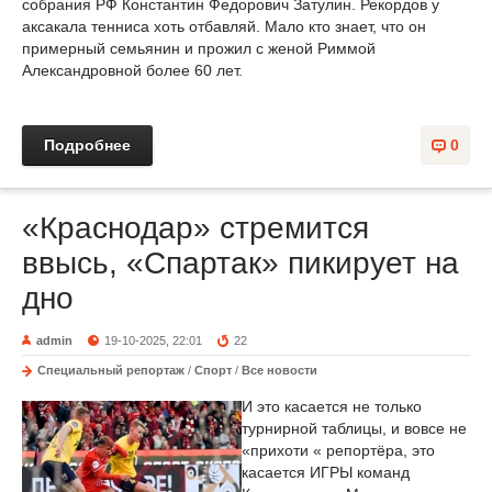
собрания РФ Константин Федорович Затулин. Рекордов у
аксакала тенниса хоть отбавляй. Мало кто знает, что он
примерный семьянин и прожил с женой Риммой
Александровной более 60 лет.
Подробнее
0
«Краснодар» стремится
ввысь, «Спартак» пикирует на
дно
admin
19-10-2025, 22:01
22
Специальный репортаж
/
Спорт
/
Все новости
И это касается не только
турнирной таблицы, и вовсе не
«прихоти « репортёра, это
касается ИГРЫ команд