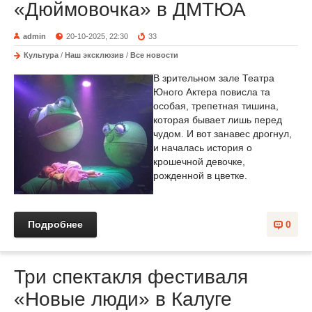
«Дюймовочка» в ДМТЮА
admin
20-10-2025, 22:30
33
Культура
/
Наш эксклюзив
/
Все новости
В зрительном зале Театра
Юного Актера повисла та
особая, трепетная тишина,
которая бывает лишь перед
чудом. И вот занавес дрогнул,
и началась история о
крошечной девочке,
рожденной в цветке.
Подробнее
0
Три спектакля фестиваля
«Новые люди» в Калуге