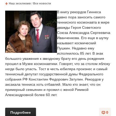
Наш эксклюзив
/
Все новости
В книгу рекордов Гиннеса
давно пора заносить самого
теннисного космонавта в мире
дважды Героя Советского
Союза Александра Сергеевича
Иванченкова. Его еще в шутку
называют космический
Пушкин. Недавно ему
исполнилось 85 лет. В знак
большого уважения к звездному брату его день рождения
прошел в Музее космонавтики. Говорят, что за столом яблоку
негде было упасть. Тост в честь юбиляра произнес и самый
теннисный депутат государственной думы Федерального
собрания РФ Константин Федорович Затулин. Рекордов у
аксакала тенниса хоть отбавляй. Мало кто знает, что он
примерный семьянин и прожил с женой Риммой
Александровной более 60 лет.
Подробнее
0