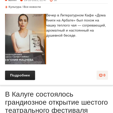
admin
19-10-2025, 21:47
38
Культура
/
Все новости
Вечер в Литературном Кафе «Дома
Книги на Арбате» был похож на
чашку теплого чая — согревающий,
ароматный и настоянный на
душевной беседе.
Подробнее
0
В Калуге состоялось
грандиозное открытие шестого
театрального фестиваля