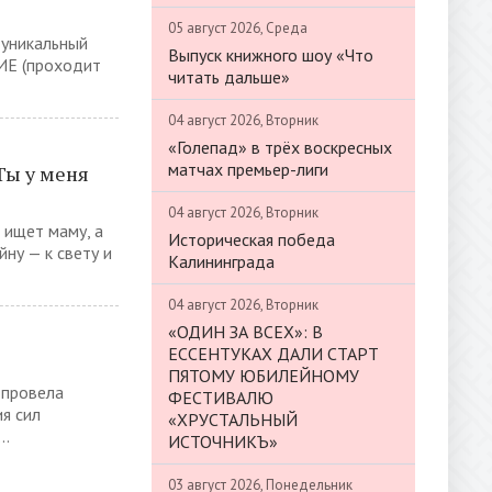
05 август 2026, Среда
 уникальный
Выпуск книжного шоу «Что
Е (проходит
читать дальше»
04 август 2026, Вторник
«Голепад» в трёх воскресных
матчах премьер-лиги
Ты у меня
04 август 2026, Вторник
 ищет маму, а
Историческая победа
ну — к свету и
Калининграда
04 август 2026, Вторник
«ОДИН ЗА ВСЕХ»: В
ЕССЕНТУКАХ ДАЛИ СТАРТ
ПЯТОМУ ЮБИЛЕЙНОМУ
 провела
ФЕСТИВАЛЮ
ия сил
«ХРУСТАЛЬНЫЙ
..
ИСТОЧНИКЪ»
03 август 2026, Понедельник