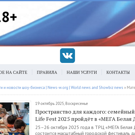
18+
ОЕ НА САЙТЕ
ПРАВИЛА
НАШИ УСЛУГИ
КОНТАКТЫ
 и новости шоу-бизнеса | News-w.org | World news and Showbiz news
» Материалы з
19 октябрь 2025, Воскресенье
Пространство для каждого: семейный
Life Fest 2025 пройдёт в «МЕГА Белая 
25–26 октября 2025 года в ТРЦ «МЕГА Белая 
состоится масштабный городской фестиваль дл