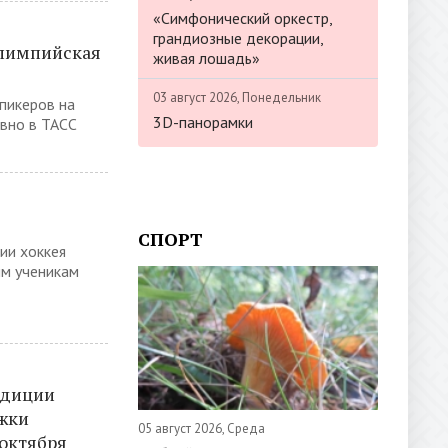
«Симфонический оркестр,
грандиозные декорации,
олимпийская
живая лошадь»
03 август 2026, Понедельник
пикеров на
3D-панорамки
авно в ТАСС
СПОРТ
ии хоккея
им ученикам
адиции
жки
05 август 2026, Среда
 октября