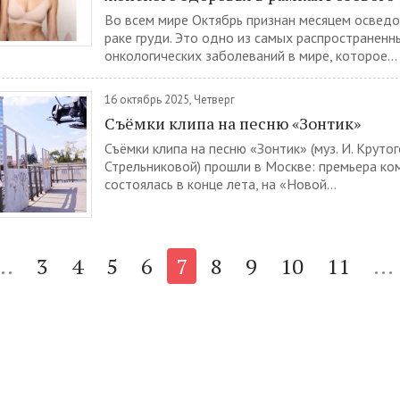
Во всем мире Октябрь признан месяцем освед
раке груди. Это одно из самых распространенн
онкологических заболеваний в мире, которое...
16 октябрь 2025, Четверг
Cъёмки клипа на песню «Зонтик»
Cъёмки клипа на песню «Зонтик» (муз. И. Крутого
Стрельниковой) прошли в Москве: премьера ко
состоялась в конце лета, на «Новой...
..
3
4
5
6
7
8
9
10
11
...