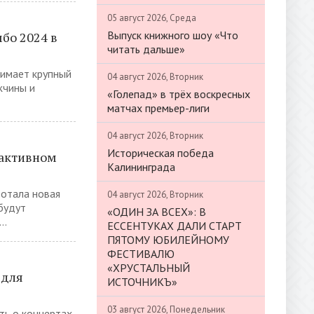
05 август 2026, Среда
Выпуск книжного шоу «Что
мбо 2024 в
читать дальше»
нимает крупный
04 август 2026, Вторник
жчины и
«Голепад» в трёх воскресных
матчах премьер-лиги
04 август 2026, Вторник
Историческая победа
оактивном
Калининграда
ботала новая
04 август 2026, Вторник
будут
«ОДИН ЗА ВСЕХ»: В
..
ЕССЕНТУКАХ ДАЛИ СТАРТ
ПЯТОМУ ЮБИЛЕЙНОМУ
ФЕСТИВАЛЮ
«ХРУСТАЛЬНЫЙ
 для
ИСТОЧНИКЪ»
03 август 2026, Понедельник
ать о концертах