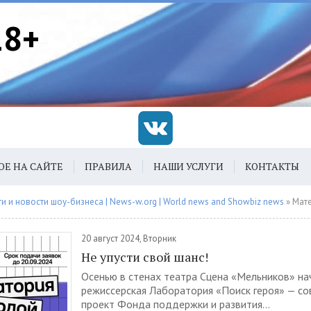
18+
ОЕ НА САЙТЕ
ПРАВИЛА
НАШИ УСЛУГИ
КОНТАКТЫ
 и новости шоу-бизнеса | News-w.org | World news and Showbiz news
» Материалы з
20 август 2024, Вторник
Не упусти свой шанс!
Осенью в стенах театра Сцена «Мельников» на
режиссерская Лаборатория «Поиск героя» — с
проект Фонда поддержки и развития...