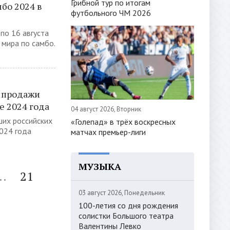
Грибной тур по итогам
мбо 2024 в
футбольного ЧМ 2026
по 16 августа
 мира по самбо.
а продажи
е 2024 года
04 август 2026, Вторник
ших российских
«Голепад» в трёх воскресных
024 года
матчах премьер-лиги
МУЗЫКА
..
21
03 август 2026, Понедельник
100-летия со дня рождения
солистки Большого театра
Валентины Левко