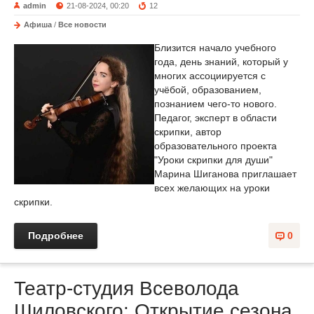
admin
21-08-2024, 00:20
12
Афиша
/
Все новости
Близится начало учебного
года, день знаний, который у
многих ассоциируется с
учёбой, образованием,
познанием чего-то нового.
Педагог, эксперт в области
скрипки, автор
образовательного проекта
"Уроки скрипки для души"
Марина Шиганова приглашает
всех желающих на уроки
скрипки.
Подробнее
0
Театр-студия Всеволода
Шиловского: Открытие сезона,