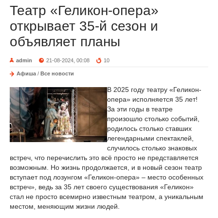
Театр «Геликон-опера»
открывает 35-й сезон и
объявляет планы
admin
21-08-2024, 00:08
10
Афиша
/
Все новости
В 2025 году театру «Геликон-
опера» исполняется 35 лет!
За эти годы в театре
произошло столько событий,
родилось столько ставших
легендарными спектаклей,
случилось столько знаковых
встреч, что перечислить это всё просто не представляется
возможным. Но жизнь продолжается, и в новый сезон театр
вступает под лозунгом «Геликон-опера» – место особенных
встреч», ведь за 35 лет своего существования «Геликон»
стал не просто всемирно известным театром, а уникальным
местом, меняющим жизни людей.