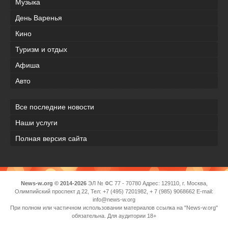
Музыка
День Варенья
Кино
Туризм и отдых
Афиша
Авто
Все последние новости
Наши услуги
Полная версия сайта
News-w.org © 2014-2026
ЭЛ № ФС 77 - 70780 Адрес: 129110, г. Москва,
Олимпийский проспект д 22, Тел: +7 (495) 7201982, + 7 (985) 9068662 E-mail:
info@news-w.org
При полном или частичном использовании материалов ссылка на "News-w.org"
обязательна. Для аудитории 18+