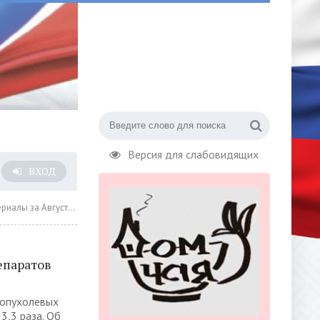
Версия для слабовидящих
ВХОД
а Август 2022 года » Страница 13
епаратов
оопухолевых
3,3 раза. Об