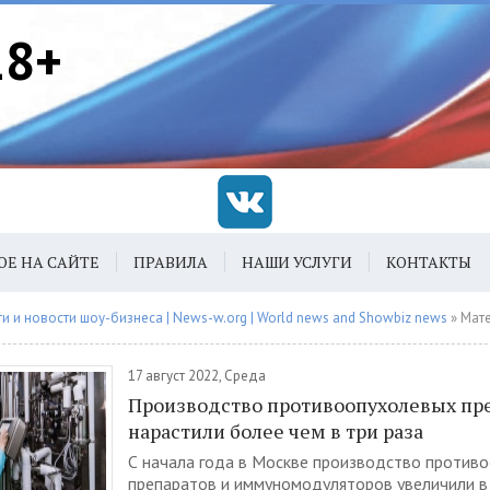
18+
ОЕ НА САЙТЕ
ПРАВИЛА
НАШИ УСЛУГИ
КОНТАКТЫ
 и новости шоу-бизнеса | News-w.org | World news and Showbiz news
» Материалы з
17 август 2022, Среда
Производство противоопухолевых пр
нарастили более чем в три раза
С начала года в Москве производство против
препаратов и иммуномодуляторов увеличили в 