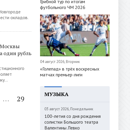
Грибной тур по итогам
футбольного ЧМ 2026
Новгороде
ести окладов.
 Москвы
а один рубль
04 август 2026, Вторник
стиционного
«Голепад» в трёх воскресных
воляет
матчах премьер-лиги
у...
МУЗЫКА
...
29
03 август 2026, Понедельник
100-летия со дня рождения
солистки Большого театра
Валентины Левко