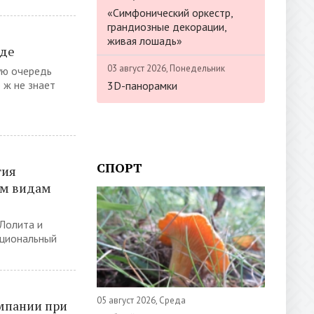
«Симфонический оркестр,
грандиозные декорации,
живая лошадь»
еде
03 август 2026, Понедельник
ую очередь
 ж не знает
3D-панорамки
СПОРТ
тия
им видам
 Лолита и
ациональный
05 август 2026, Среда
мпании при