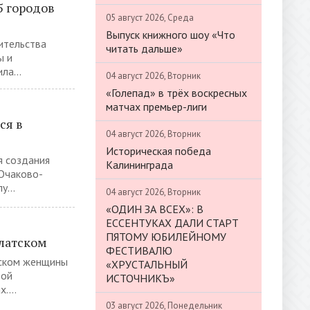
5 городов
05 август 2026, Среда
Выпуск книжного шоу «Что
ительства
читать дальше»
ы и
ла...
04 август 2026, Вторник
«Голепад» в трёх воскресных
матчах премьер-лиги
ся в
04 август 2026, Вторник
Историческая победа
я создания
Калининграда
 Очаково-
...
04 август 2026, Вторник
«ОДИН ЗА ВСЕХ»: В
ЕССЕНТУКАХ ДАЛИ СТАРТ
ПЯТОМУ ЮБИЛЕЙНОМУ
латском
ФЕСТИВАЛЮ
тском женщины
«ХРУСТАЛЬНЫЙ
вой
ИСТОЧНИКЪ»
....
03 август 2026, Понедельник