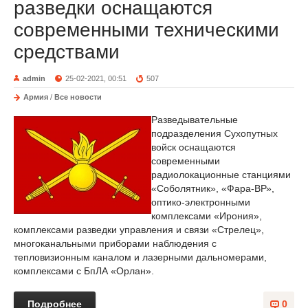
разведки оснащаются
современными техническими
средствами
admin
25-02-2021, 00:51
507
Армия
/
Все новости
Разведывательные
подразделения Сухопутных
войск оснащаются
современными
радиолокационные станциями
«Соболятник», «Фара-ВР»,
оптико-электронными
комплексами «Ирония»,
комплексами разведки управления и связи «Стрелец»,
многоканальными приборами наблюдения с
тепловизионным каналом и лазерными дальномерами,
комплексами с БпЛА «Орлан».
Подробнее
0