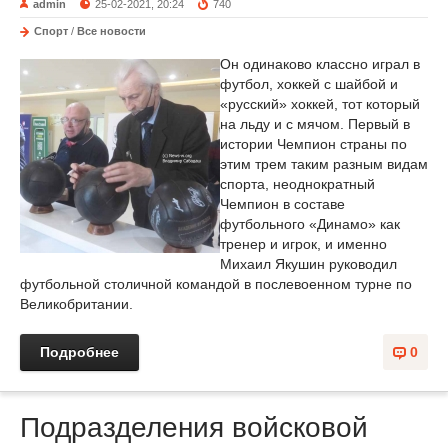
admin
25-02-2021, 20:24
740
Спорт
/
Все новости
Он одинаково классно играл в
футбол, хоккей с шайбой и
«русский» хоккей, тот который
на льду и с мячом. Первый в
истории Чемпион страны по
этим трем таким разным видам
спорта, неоднократный
Чемпион в составе
футбольного «Динамо» как
тренер и игрок, и именно
Михаил Якушин руководил
футбольной столичной командой в послевоенном турне по
Великобритании.
Подробнее
0
Подразделения войсковой