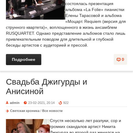
состоялась презентация
альбома «La Folie» пианистки
Елены Тарасовой и альбома
«Моцарт. Requiem (версия для
струнного квартета)», воплощенного в жизнь ансамблем
RUSQUARTET. Однако представление альбомов стало лишь
привлекательным поводом для длительной и глубокой
беседы артистов с аудиторией и прессой.
Подробнее
0
Свадьба Джигурды и
Анисиной
admin
23-02-2021, 20:14
922
Светская хроника
/
Все новости
Спустя несколько лет разлуки, сор и
громких скандалов артист Никита
Джигурда во второй раз женился на