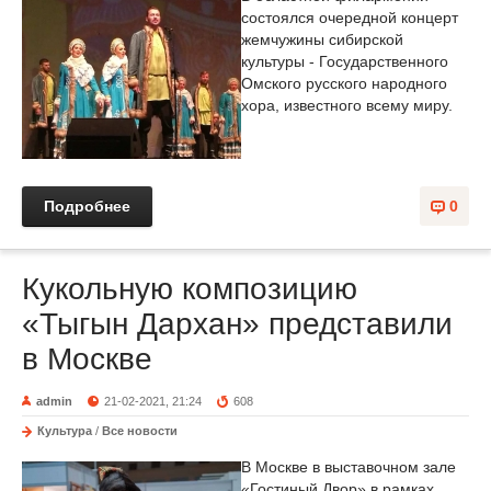
состоялся очередной концерт
жемчужины сибирской
культуры - Государственного
Омского русского народного
хора, известного всему миру.
Подробнее
0
Кукольную композицию
«Тыгын Дархан» представили
в Москве
admin
21-02-2021, 21:24
608
Культура
/
Все новости
В Москве в выставочном зале
«Гостиный Двор» в рамках