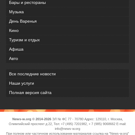
Бары и рестораны
Музыка
День Варенья
Кино
Туризм и отдых
Афиша
Авто
Все последние новости
Наши услуги
Полная версия сайта
News-w.org © 2014-2026
ЭЛ № ФС 77 - 70780 Адрес: 129110, г. Москва,
Олимпийский проспект д 22, Тел: +7 (495) 7201982, + 7 (985) 9068662 E-mail:
info@news-w.org
При полном или частичном использовании материалов ссылка на "News-w.org"