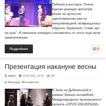
Публика в восторге. Очень
бурная реакция зрителей,
влияя на артистов,
удесятеренная уже их
импровизацией, возвращалась
обратно, буквально "ставя зал
на уши". И смешные комедии становились от этого ещё ярче,
зажигательнее.
Подробнее
0
Презентация накануне весны
admin
23-02-2021, 20:29
466
Культура
/
Все новости
В Зале на Дубининской в
рамках Зимних ассамблей
Международного музыкального
проекта «OPUS UNIVERSUM»