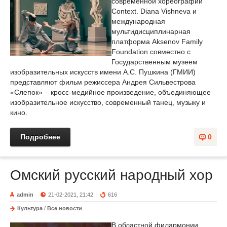
современной хореографии
Context. Diana Vishneva и
международная
мультидисциплинарная
платформа Aksenov Family
Foundation совместно с
Государственным музеем
изобразительных искусств имени А.С. Пушкина (ГМИИ)
представляют фильм режиссера Андрея Сильвестрова
«Слепок» – кросс-медийное произведение, объединяющее
изобразительное искусство, современный танец, музыку и
кино.
Подробнее
0
Омский русский народный хор
admin
21-02-2021, 21:42
616
Культура
/
Все новости
В областной филармонии