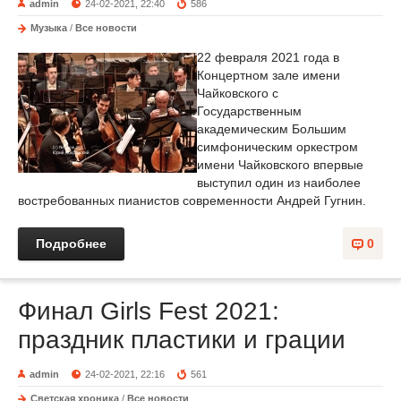
admin
24-02-2021, 22:40
586
Музыка
/
Все новости
22 февраля 2021 года в
Концертном зале имени
Чайковского с
Государственным
академическим Большим
симфоническим оркестром
имени Чайковского впервые
выступил один из наиболее
востребованных пианистов современности Андрей Гугнин.
Подробнее
0
Финал Girls Fest 2021:
праздник пластики и грации
admin
24-02-2021, 22:16
561
Светская хроника
/
Все новости