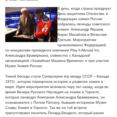
В день, когда страна празднует
День защитника Отечества, в
Федерации хоккея России
собрались легенды советского
хоккея: Александр Якушев,
Борис Михайлов и Вячеслав
Третьяк. Мероприятие
организованно Федерацией,
по инициативе президента компании Play It Abroad Inc.
Александра Бравермана, совместно с Канадской
организацией «Хоккейная Машина Времени» и при участии
Музея Хоккея России.
Темой беседы стала Суперсерия игр между СССР – Канада
1972г., которая перекроила историю и развитие хоккея в
мире. Идея мероприятия возникла пару лет назад, когда во
время Вечера Русского Наследия на хоккее в Торонто,
которые проводит Компания Александра Бравермана, он
познакомился с Полом Патскоу, бывшим историком Музея
Славы Хоккея в Торонто. Так же на той встрече
присутствовал писатель Ричард Бенделл, который ранее