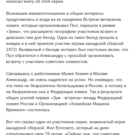
написал книгу об этой серии.
Возникшие взаимоотношения и общие интересы
продолжились и когда из-за пандемии Встречи ветеранов
хоккея, которые организовывал Пол, перешли в режим
«Зума», что расширило географию участников встреч и
диапазон тем для бесед. Одна из таких бесед прошла в
январе и в ней приняли участие игроки канадской сборной
1972г. Вызванный к беседе интерес был настолько велик, что
Пол обратился к Александру с просьбой организовать
встречу с участием советских хоккеистов.
Связавшись с работниками Музея Хоккея в Москве
Александр, не очень надеялся на успех. Но очевидно, что
эта тема не безразлична болельщикам в России, а потому и
не безразлична она и Федерации хоккея. Так в результате
общих усилий первая «Зум - встреча» между Федерацией
хоккея России и Организацией «Хоккейная Машина
Времени» состоялась.
Вот что сказал один из участников серии, знаменитый игрок
канадской сборной, Фил Еспозито, который на днях
отпраздновал свое 79 летие: «Сейчас они, эти советские