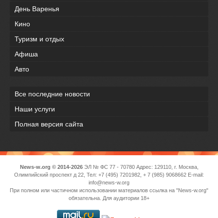
День Варенья
Кино
Туризм и отдых
Афиша
Авто
Все последние новости
Наши услуги
Полная версия сайта
News-w.org © 2014-2026
ЭЛ № ФС 77 - 70780 Адрес: 129110, г. Москва,
Олимпийский проспект д 22, Тел: +7 (495) 7201982, + 7 (985) 9068662 E-mail:
info@news-w.org
При полном или частичном использовании материалов ссылка на "News-w.org"
обязательна. Для аудитории 18+