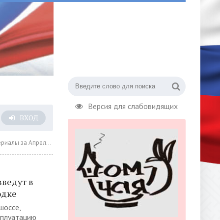
Версия для слабовидящих
ВХОД
а Апрель 2020 года » Страница 29
ведут в
одке
шоссе,
ксплуатацию