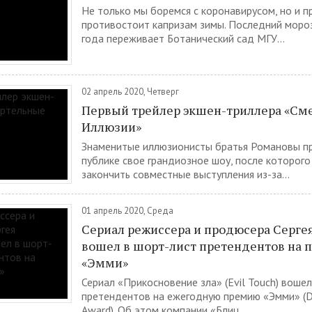
Не только мы боремся с коронавирусом, но и 
противостоит капризам зимы. Последний моро
года переживает Ботанический сад МГУ...
02 апрель 2020, Четверг
Первый трейлер экшен-триллера «См
Иллюзии»
Знаменитые иллюзионисты братья Романовы п
публике свое грандиозное шоу, после которог
закончить совместные выступления из-за...
01 апрель 2020, Среда
Сериал режиссера и продюсера Серге
вошел в шорт-лист претендентов на
«Эмми»
Сериал «Прикосновение зла» (Evil Touch) воше
претендентов на ежегодную премию «Эмми» (
Award). Об этом компании «Блиц...