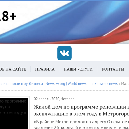
18+
ОЕ НА САЙТЕ
ПРАВИЛА
НАШИ УСЛУГИ
КОНТАКТЫ
 и новости шоу-бизнеса | News-w.org | World news and Showbiz news
» Материалы з
02 апрель 2020, Четверг
Жилой дом по программе реновации в
эксплуатацию в этом году в Метрогор
«В районе Метрогородок по адресу Открытое 
владение 26, корпус 6 в этом году введут в э