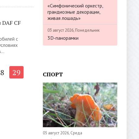
«Симфонический оркестр,
грандиозные декорации,
живая лошадь»
 DAF CF
03 август 2026, Понедельник
3D-панорамки
обилей с
условиях
..
28
29
СПОРТ
05 август 2026, Среда