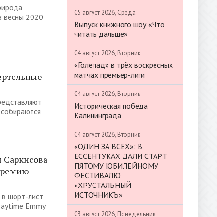
природа
05 август 2026, Среда
з весны 2020
Выпуск книжного шоу «Что
читать дальше»
04 август 2026, Вторник
«Голепад» в трёх воскресных
матчах премьер-лиги
ертельные
04 август 2026, Вторник
редставляют
Историческая победа
о собираются
Калининграда
04 август 2026, Вторник
«ОДИН ЗА ВСЕХ»: В
ЕССЕНТУКАХ ДАЛИ СТАРТ
я Саркисова
ПЯТОМУ ЮБИЛЕЙНОМУ
 премию
ФЕСТИВАЛЮ
«ХРУСТАЛЬНЫЙ
ИСТОЧНИКЪ»
л в шорт-лист
Daytime Emmy
03 август 2026, Понедельник