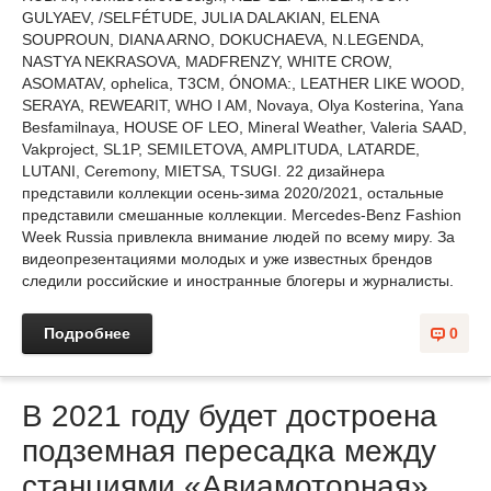
GULYAEV, /SELFÉTUDE, JULIA DALAKIAN, ELENA
SOUPROUN, DIANA ARNO, DOKUCHAEVA, N.LEGENDA,
NASTYA NEKRASOVA, MADFRENZY, WHITE CROW,
ASOMATAV, ophelica, T3CM, ÓNOMA:, LEATHER LIKE WOOD,
SERAYA, REWEARIT, WHO I AM, Novaya, Olya Kosterina, Yana
Besfamilnaya, HOUSE OF LEO, Mineral Weather, Valeria SAAD,
Vakproject, SL1P, SEMILETOVA, AMPLITUDA, LATARDE,
LUTANI, Ceremony, MIETSA, TSUGI. 22 дизайнера
представили коллекции осень-зима 2020/2021, остальные
представили смешанные коллекции. Mercedes-Benz Fashion
Week Russia привлекла внимание людей по всему миру. За
видеопрезентациями молодых и уже известных брендов
следили российские и иностранные блогеры и журналисты.
Подробнее
0
В 2021 году будет достроена
подземная пересадка между
станциями «Авиамоторная»