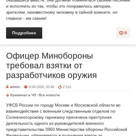
оказавшись вместе, они должны поменяться своими песнями
и исполнить их так, чтобы это понравилось авторам,
зрителям, неизвестному человеку в тайной комнате, но
главное - им самим!
Подробнее
0
Офицер Минобороны
требовал взятки от
разработчиков оружия
admin
9-04-2020, 20:46
2 510
Криминал и ЧП
/
Все новости
УФСБ России по городу Москве и Московской области во
взаимодействии с военным следственным отделом по
Солнечногорскому гарнизону пресечена преступная
деятельность одного из руководителей военного
представительства 3960 Министерства обороны Российской
Федерации, обвиняемого в получении взяток за