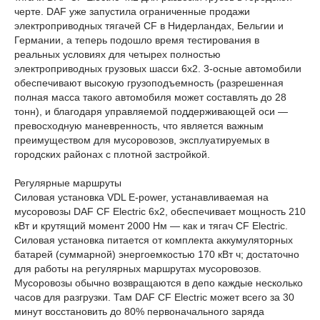
черте. DAF уже запустила ограниченные продажи
электроприводных тягачей CF в Нидерландах, Бельгии и
Германии, а теперь подошло время тестирования в
реальных условиях для четырех полностью
электроприводных грузовых шасси 6x2. 3-осные автомобили
обеспечивают высокую грузоподъемность (разрешенная
полная масса такого автомобиля может составлять до 28
тонн), и благодаря управляемой поддерживающей оси —
превосходную маневренность, что является важным
преимуществом для мусоровозов, эксплуатируемых в
городских районах с плотной застройкой.
Регулярные маршруты
Силовая установка VDL E-power, устанавливаемая на
мусоровозы DAF CF Electric 6x2, обеспечивает мощность 210
кВт и крутящий момент 2000 Нм — как и тягач CF Electric.
Силовая установка питается от комплекта аккумуляторных
батарей (суммарной) энергоемкостью 170 кВт ч; достаточно
для работы на регулярных маршрутах мусоровозов.
Мусоровозы обычно возвращаются в депо каждые несколько
часов для разгрузки. Там DAF CF Electric может всего за 30
минут восстановить до 80% первоначального заряда