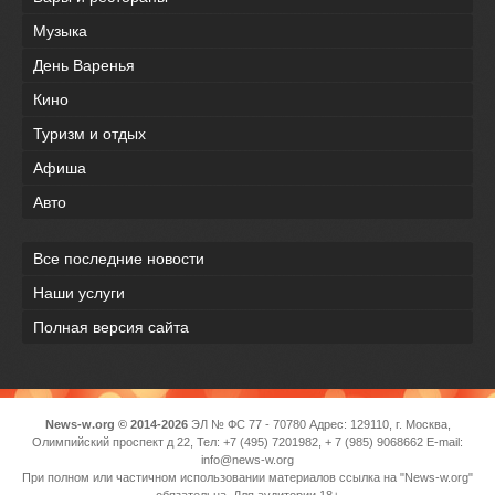
Музыка
День Варенья
Кино
Туризм и отдых
Афиша
Авто
Все последние новости
Наши услуги
Полная версия сайта
News-w.org © 2014-2026
ЭЛ № ФС 77 - 70780 Адрес: 129110, г. Москва,
Олимпийский проспект д 22, Тел: +7 (495) 7201982, + 7 (985) 9068662 E-mail:
info@news-w.org
При полном или частичном использовании материалов ссылка на "News-w.org"
обязательна. Для аудитории 18+