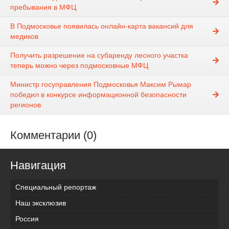
пребывания в МФЦ
В Подмосковье появилась онлайн-карта вакансий для
медиков
Получить разрешение на субаренду лесного участка
теперь можно через подмосковные МФЦ
Министр госуправления Подмосковья Максим Рымар
победил в конкурсе информационной безопасности
регионов
Комментарии (0)
Навигация
Специальный репортаж
Наш эксклюзив
Россия