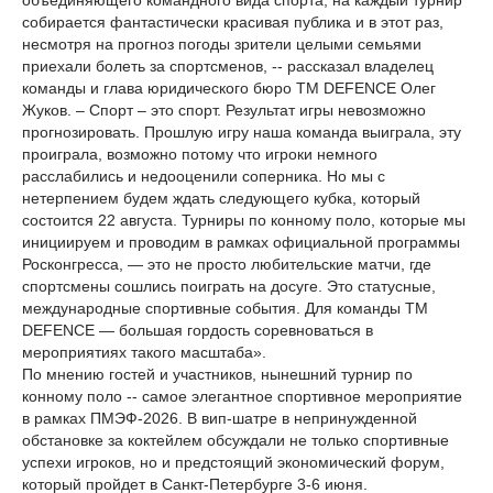
объединяющего командного вида спорта, на каждый турнир
собирается фантастически красивая публика и в этот раз,
несмотря на прогноз погоды зрители целыми семьями
приехали болеть за спортсменов, -- рассказал владелец
команды и глава юридического бюро TM DEFENCE Олег
Жуков. – Спорт – это спорт. Результат игры невозможно
прогнозировать. Прошлую игру наша команда выиграла, эту
проиграла, возможно потому что игроки немного
расслабились и недооценили соперника. Но мы с
нетерпением будем ждать следующего кубка, который
состоится 22 августа. Турниры по конному поло, которые мы
инициируем и проводим в рамках официальной программы
Росконгресса, — это не просто любительские матчи, где
спортсмены сошлись поиграть на досуге. Это статусные,
международные спортивные события. Для команды TM
DEFENCE — большая гордость соревноваться в
мероприятиях такого масштаба».
По мнению гостей и участников, нынешний турнир по
конному поло -- самое элегантное спортивное мероприятие
в рамках ПМЭФ-2026. В вип-шатре в непринужденной
обстановке за коктейлем обсуждали не только спортивные
успехи игроков, но и предстоящий экономический форум,
который пройдет в Санкт-Петербурге 3-6 июня.