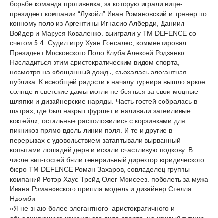
борьбе команда противника, за которую играли вице-
президент компании “Лукойл” Иван Романовский и тренер по
конному поло из Аргентины Игнасио Алберди, Даниил
Войдер и Маруся Коваленко, выиграли у TM DEFENCE со
счетом 5:4. Судил игру Хуан Гонсалес, комментировал
Президент Московского Поло Клуба Алексей Родзянко.
Насладиться этим аристократическим видом спорта,
несмотря на обещанный дождь, съехалась элегантная
публика. К всеобщей радости к началу турнира вышло яркое
солнце и светские дамы могли не бояться за свои модные
шляпки и дизайнерские наряды. Часть гостей собралась в
шатрах, где был накрыт фуршет и наливали затейливые
коктейли, остальные расположились с корзинками для
пикников прямо вдоль линии поля. И те и другие в
перерывах с удовольствием затаптывали вырванный
копытами лошадей дерн и искали счастливую подкову. В
числе вип-гостей были генеральный директор юридического
бюро TM DEFENCE Роман Захаров, совладелец группы
компаний Ротор Хаус Трейд Олег Моисеев, поболеть за мужа
Ивана Романовского пришла модель и дизайнер Стелла
Ндомби.
«Я не знаю более элегантного, аристократичного и