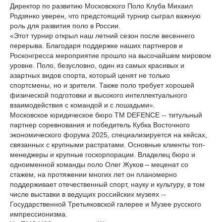
Директор по развитию Московского Поло Клуба Михаил
Родзянко уверен, что предстоящий турнир сыграл важную
роль для развития поло в России.
«Этот турнир открыл наш летний сезон после весеннего
перерыва. Благодаря поддержке наших партнеров и
Росконгресса мероприятие прошло на высочайшем мировом
уровне. Поло, безусловно, один из самых красивых и
азартных видов спорта, который ценят не только
спортсмены, но и зрители. Также поло требует хорошей
физической подготовки и высокого интеллектуального
взаимодействия с командой и с лошадьми».
Московское юридическое бюро TM DEFENCE -- титульный
партнер соревнования и победитель Кубка Восточного
экономического форума 2025, специализируется на кейсах,
связанных с крупными растратами. Основные клиенты топ-
менеджеры и крупные госкорпорации. Владелец бюро и
одноименной команды поло Олег Жуков – меценат со
стажем, на протяжении многих лет он планомерно
поддерживает отечественный спорт, науку и культуру, в том
числе выставки в ведущих российских музеях --
Государственной Третьяковской галерее и Музее русского
импрессионизма.