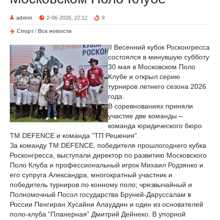
admin
2-06-2026, 22:12
9
Спорт
/
Все новости
II Весенний кубок Росконгресса
состоялся в минувшую субботу
30 мая в Московском Поло
Клубе и открыл серию
турниров летнего сезона 2026
года.
В соревнованиях приняли
участие две команды –
команда юридического бюро
TM DEFENCE и команда “ТП Решения”.
За команду TM DEFENCE, победителя прошлогоднего кубка
Росконгресса, выступали директор по развитию Московского
Поло Клуба и профессиональный игрок Михаил Родзянко и
его супруга Александра, многократный участник и
победитель турниров по конному поло; чрезвычайный и
Полномочный Посол государства Бруней-Даруссалам в
России Пенгиран Хусайни Алауддин и один из основателей
поло-клуба “Планерная” Дмитрий Дейнеко. В упорной