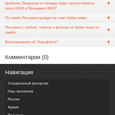
Арабских Эмиратов по конкуру будут присутствовать
посол ОАЭ и Президент ФКСР
По самбо Россияне выйдут на старт Кубка мира
Россияне с гербом, гимном и флагом на Кубке мира по
самбо
Воспоминания об "Аэрофлоте"
Комментарии (0)
Навигация
Специальный репортаж
Наш эксклюзив
Россия
Армия
Политика