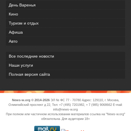
День Варенья
Кино
Туризм и отдых
Афиша
Авто
Все последние новости
Наши услуги
Полная версия сайта
News-w.org © 2014-2026
ЭЛ № ФС 77 - 70780 Адрес: 129110, г. Москва,
Олимпийский проспект д 22, Тел: +7 (495) 7201982, + 7 (985) 9068662 E-mail:
info@news-w.org
При полном или частичном использовании материалов ссылка на "News-w.org"
обязательна. Для аудитории 18+