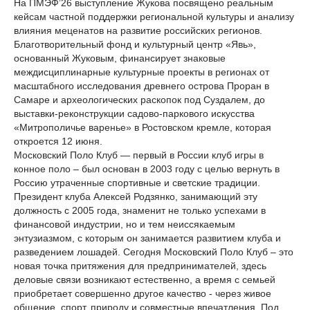
На ПМЭФ’26 выступление Жукова посвящено реальным
кейсам частной поддержки региональной культуры и анализу
влияния меценатов на развитие российских регионов.
Благотворительный фонд и культурный центр «Явь»,
основанный Жуковым, финансирует знаковые
междисциплинарные культурные проекты в регионах от
масштабного исследования древнего острова Проран в
Самаре и археологических раскопок под Суздалем, до
выставки-реконструкции садово-паркового искусства
«Митрополичье варенье» в Ростовском кремле, которая
откроется 12 июня.
Московский Поло Клуб — первый в России клуб игры в
конное поло – был основан в 2003 году с целью вернуть в
Россию утраченные спортивные и светские традиции.
Президент клуба Алексей Родзянко, занимающий эту
должность с 2005 года, знаменит не только успехами в
финансовой индустрии, но и тем неиссякаемым
энтузиазмом, с которым он занимается развитием клуба и
разведением лошадей. Сегодня Московский Поло Клуб – это
новая точка притяжения для предпринимателей, здесь
деловые связи возникают естественно, а время с семьей
приобретает совершенно другое качество - через живое
общение, спорт, природу и совместные впечатления. Под