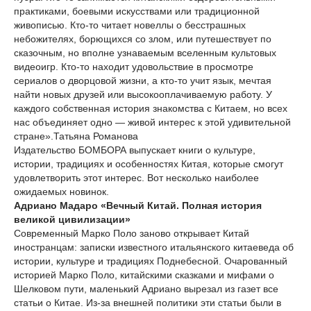
практиками, боевыми искусствами или традиционной
живописью. Кто-то читает новеллы о бесстрашных
небожителях, борющихся со злом, или путешествует по
сказочным, но вполне узнаваемым вселенным культовых
видеоигр. Кто-то находит удовольствие в просмотре
сериалов о дворцовой жизни, а кто-то учит язык, мечтая
найти новых друзей или высокооплачиваемую работу. У
каждого собственная история знакомства с Китаем, но всех
нас объединяет одно — живой интерес к этой удивительной
стране».Татьяна Романова
Издательство БОМБОРА выпускает книги о культуре,
истории, традициях и особенностях Китая, которые смогут
удовлетворить этот интерес. Вот несколько наиболее
ожидаемых новинок.
Адриано Мадаро «Вечный Китай. Полная история
великой цивилизации»
Современный Марко Поло заново открывает Китай
иностранцам: записки известного итальянского китаеведа об
истории, культуре и традициях Поднебесной. Очарованный
историей Марко Поло, китайскими сказками и мифами о
Шелковом пути, маленький Адриано вырезал из газет все
статьи о Китае. Из-за внешней политики эти статьи были в