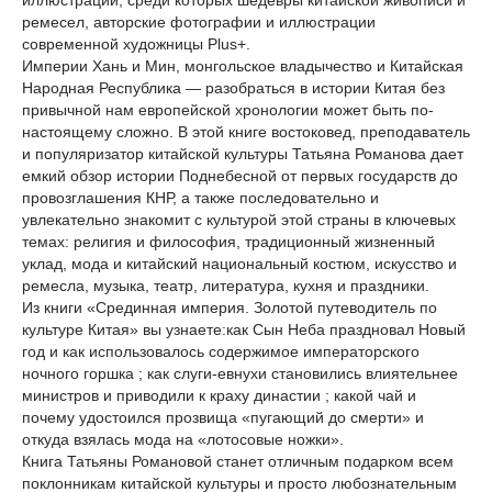
иллюстраций, среди которых шедевры китайской живописи и
ремесел, авторские фотографии и иллюстрации
современной художницы Plus+.
Империи Хань и Мин, монгольское владычество и Китайская
Народная Республика — разобраться в истории Китая без
привычной нам европейской хронологии может быть по-
настоящему сложно. В этой книге востоковед, преподаватель
и популяризатор китайской культуры Татьяна Романова дает
емкий обзор истории Поднебесной от первых государств до
провозглашения КНР, а также последовательно и
увлекательно знакомит с культурой этой страны в ключевых
темах: религия и философия, традиционный жизненный
уклад, мода и китайский национальный костюм, искусство и
ремесла, музыка, театр, литература, кухня и праздники.
Из книги «Срединная империя. Золотой путеводитель по
культуре Китая» вы узнаете:как Сын Неба праздновал Новый
год и как использовалось содержимое императорского
ночного горшка ; как слуги-евнухи становились влиятельнее
министров и приводили к краху династии ; какой чай и
почему удостоился прозвища «пугающий до смерти» и
откуда взялась мода на «лотосовые ножки».
Книга Татьяны Романовой станет отличным подарком всем
поклонникам китайской культуры и просто любознательным