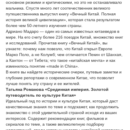
основном резкими и критическими, но это не останавливало
мальчика. Спустя много лет соотечественник великого
путешественника выпустил книгу «Вечный Китай. Полная
история великой цивилизации», которая стала результатом
более чем 50-летнего изучения страны.
Адриано Мадаро — один из самых известных китаеведов в
мире. На его счету более 216 поездок Китай, множество книг
и исследований. Прочитав книгу «Вечный Китай», вы
узнаете: почему нам повезло, что Китай открыл Европе
Марко Поло, а не Колумб; чем отличается Пекин от Шанхая,
а Кантон — от Тибета; что такое «китайская мечта» и как
изменилось понятие «made in China».
В книге вы найдете исторические очерки, путевые заметки и
глубокие репортажи о современном Китае, что позволит
лучше понять эту страну и ее жителей.
Татьяна Романова «Срединная империя. Золотой
путеводитель по культуре Китая»
Идеальный гид по истории и культуре Китая, который даст
качественные знания по теме и подскажет, как продолжить
знакомство с этой удивительной страной исходя из ваших
интересов. Содержит рекомендации книг, фильмов и
сериалов по теме, а также великолепную подборку