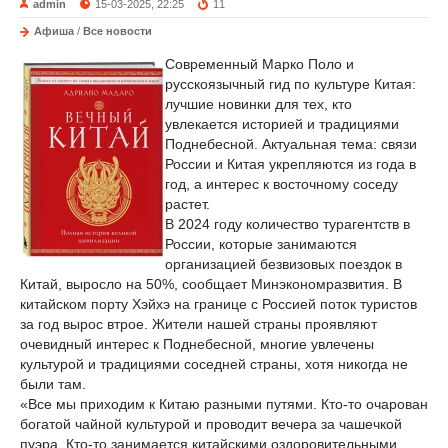
admin
15-03-2025, 22:25
11
Афиша
/
Все новости
Современный Марко Поло и
русскоязычный гид по культуре Китая:
лучшие новинки для тех, кто
увлекается историей и традициями
Поднебесной. Актуальная тема: связи
России и Китая укрепляются из года в
год, а интерес к восточному соседу
растет.
В 2024 году количество турагентств в
России, которые занимаются
организацией безвизовых поездок в
Китай, выросло на 50%, сообщает Минэкономразвития. В
китайском порту Хэйхэ на границе с Россией поток туристов
за год вырос втрое. Жители нашей страны проявляют
очевидный интерес к Поднебесной, многие увлечены
культурой и традициями соседней страны, хотя никогда не
были там.
«Все мы приходим к Китаю разными путями. Кто-то очарован
богатой чайной культурой и проводит вечера за чашечкой
пуэра. Кто-то занимается китайскими оздоровительными