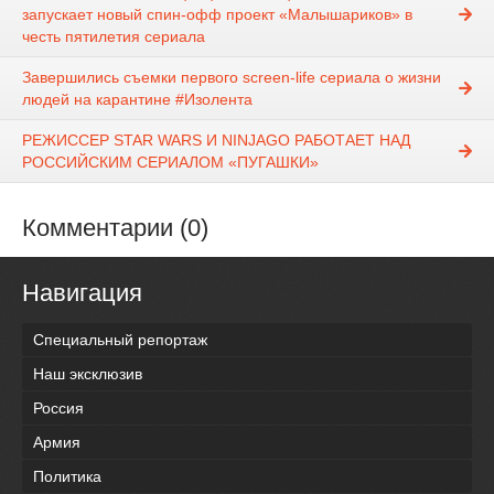
запускает новый спин-офф проект «Малышариков» в
честь пятилетия сериала
Завершились съемки первого screen-life сериала о жизни
людей на карантине #Изолента
РЕЖИССЕР STAR WARS И NINJAGO РАБОТАЕТ НАД
РОССИЙСКИМ СЕРИАЛОМ «ПУГАШКИ»
Комментарии (0)
Навигация
Специальный репортаж
Наш эксклюзив
Россия
Армия
Политика