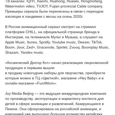
ТВ каналах: IQIYI, Xiaomi, Huahong, Huawei, Hongmofang,
Watermelon video, TVJOY, Fujian provincial Cable company.
Премьеры сериала были перенесены в связи с периодом
изоляции и пандемии с весны на осень 2020г.
В России анимационный сериал смотрят на стриминг
платформе CHILL, на официальной странице бренда в
Инстаграм, на телеканале Мульт и Музыка, а слушают на
Apple Music, Itunes, Spotify, Youtube music, Deezer, TikTok,
Boom, Joox, Zed+, Gracenote, Spinlet, Zvooq, Boomplay Music,
Shazam, Yandex music.
«Космический Доктор Кот» начал реализацию лицензионной
продукции и первыми вышли
в продажу новогодние наборы для творчества, приобрести
которые можно в ТЦ «Цветной», магазине «Hey Baby» и в
онлайн магазине «Fun4Mоm».
Joy Media Beijing — это ведущая международная компания
по производству, эксплуатации и маркетингу контента для
детей в сфере анимации и развлечений, базирующаяся в
Пекине. Она сфокусирована на российской анимации, и
компанией уже выпущено большое количество китайских