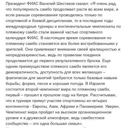
Президент ФИАС Василий Шестаков сказал: «Я очень рад,
что популярность самбо продолжает расти во всем мире, и
если раньше соревнования проводились только по
спортивной и боевой дисциплинам, то в последние годы
международные турниры и континентальные чемпионаты по
пляжному самбо стали важной частью спортивного
календаря ФИАС. В настоящее время соревнования по
пляжному самбо становятся все более востребованными у
зрителей. Они привлекают внимание своей зрелищностью и
непредсказуемостью, ведь по правилам поединок
продолжается до первого результативного броска. Еще
одним преимуществом пляжного самбо является его
демократичность, доступность для всех желающих –
фактически для занятий требуются только базовые навыки
борьбы, форма, песок и хорошая погода. В Израиле
состоится второй чемпионат мира по пляжному самбо,
первый – прошел в прошлом году на Кипре. Рассчитываю,
что в турнире примут участие спортсмены из четырех
континентов - Европы, Азии, Африки и Панамерики. Уверен,
Чемпионат мира пройдет на высоком организационном
уровне и в дружеской атмосфере, ведь самбистское
сообщество – это одна большая семья».