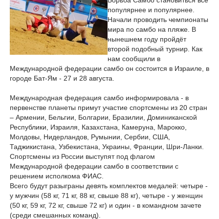
Борьба Самбо становиться все
популярнее и популярнее.
Начали проводить чемпионаты
мира по самбо на пляже. В
нынешнем году пройдёт
второй подобный турнир. Как
нам сообщили в
Международной федерации самбо он состоится в Израиле, в
городе Бат-Ям - 27 и 28 августа.
Международная федерация самбо информировала - в
первенстве планеты примут участие спортсмены из 20 стран
– Армении, Бельгии, Болгарии, Бразилии, Доминиканской
Республики, Израиля, Казахстана, Камеруна, Марокко,
Молдовы, Нидерландов, Румынии, Сербии, США,
Таджикистана, Узбекистана, Украины, Франции, Шри-Ланки.
Спортсмены из России выступят под флагом
Международной федерации самбо в соответствии с
решением исполкома ФИАС.
Всего будут разыграны девять комплектов медалей: четыре -
у мужчин (58 кг, 71 кг, 88 кг, свыше 88 кг), четыре - у женщин
(50 кг, 59 кг, 72 кг, свыше 72 кг) и один - в командном зачете
(среди смешанных команд).