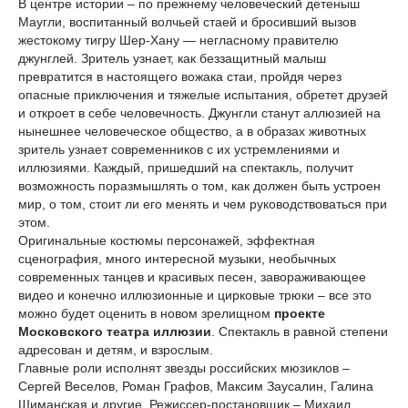
В центре истории – по прежнему человеческий детеныш
Маугли, воспитанный волчьей стаей и бросивший вызов
жестокому тигру Шер-Хану — негласному правителю
джунглей. Зритель узнает, как беззащитный малыш
превратится в настоящего вожака стаи, пройдя через
опасные приключения и тяжелые испытания, обретет друзей
и откроет в себе человечность. Джунгли станут аллюзией на
нынешнее человеческое общество, а в образах животных
зритель узнает современников с их устремлениями и
иллюзиями. Каждый, пришедший на спектакль, получит
возможность поразмышлять о том, как должен быть устроен
мир, о том, стоит ли его менять и чем руководствоваться при
этом.
Оригинальные костюмы персонажей, эффектная
сценография, много интересной музыки, необычных
современных танцев и красивых песен, завораживающее
видео и конечно иллюзионные и цирковые трюки – все это
можно будет оценить в новом зрелищном
проекте
Московского театра иллюзии
. Спектакль в равной степени
адресован и детям, и взрослым.
Главные роли исполнят звезды российских мюзиклов –
Сергей Веселов, Роман Графов, Максим Заусалин, Галина
Шиманская и другие. Режиссер-постановщик – Михаил