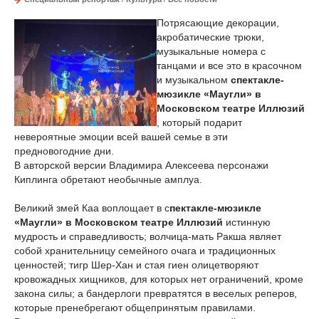
Потрясающие декорации,
акробатические трюки,
музыкальные номера с
танцами и все это в красочном
и музыкальном
спектакле-
мюзикле «Маугли» в
Московском театре Иллюзий
, который подарит
невероятные эмоции всей вашей семье в эти
предновогодние дни.
В авторской версии Владимира Алексеева персонажи
Киплинга обретают необычные амплуа.
Великий змей Каа воплощает в с
пектакле-мюзикле
«Маугли» в Московском театре Иллюзий
истинную
мудрость и справедливость; волчица-мать Ракша являет
собой хранительницу семейного очага и традиционных
ценностей; тигр Шер-Хан и стая гиен олицетворяют
кровожадных хищников, для которых нет ограничений, кроме
закона силы; а бандерлоги превратятся в веселых реперов,
которые пренебрегают общепринятым правилами.