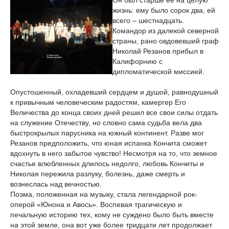
Он был старше ее на целую
жизнь: ему было сорок два, ей
всего – шестнадцать.
Командор из далекой северной
страны, рано овдовевший граф
Николай Резанов прибыл в
Калифорнию с
дипломатической миссией.
Опустошенный, охладевший сердцем и душой, равнодушный
к привычным человеческим радостям, камергер Его
Величества до конца своих дней решил все свои силы отдать
на служение Отечеству, но словно сама судьба вела два
быстрокрылых парусника на южный континент. Разве мог
Резанов предположить, что юная испанка Кончита сможет
вдохнуть в него забытое чувство! Несмотря на то, что земное
счастье влюбленных длилось недолго, любовь Кончиты и
Николая пережила разлуку, болезнь, даже смерть и
вознеслась над вечностью.
Поэма, положенная на музыку, стала легендарной рок-
оперой «Юнона и Авось». Воспевая трагическую и
печальную историю тех, кому не суждено было быть вместе
на этой земле, она вот уже более тридцати лет продолжает