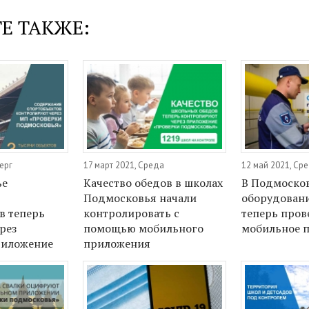
Е ТАКЖЕ:
ерг
17 март 2021, Среда
12 май 2021, Ср
ье
Качество обедов в школах
В Подмосков
Подмосковья начали
оборудовани
в теперь
контролировать с
теперь пров
рез
помощью мобильного
мобильное 
риложение
приложения