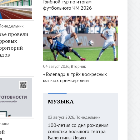
Грибной тур по итогам
футбольного ЧМ 2026
 Понедельник
вье провели
ифровых
ерриторий
адов
04 август 2026, Вторник
«Голепад» в трёх воскресных
матчах премьер-лиги
МУЗЫКА
03 август 2026, Понедельник
тница
100-летия со дня рождения
солистки Большого театра
ей
Валентины Левко
я