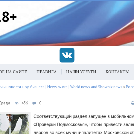
18+
ОЕ НА САЙТЕ
ПРАВИЛА
НАШИ УСЛУГИ
КОНТАКТЫ
 и новости шоу-бизнеса | News-w.org | World news and Showbiz news
»
Рос
 Среда
456
0
Соответствующий раздел запущен в мобильном
«Проверки Подмосковья», чтобы привести зеле
дворов во всех муниципалитетах Московской об