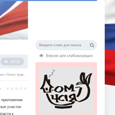
Версия для слабовидящих
ВХОД
сия
» Покос травы в 14 тыс. дворов Подмосковья теперь контролируют в «цифре»
 приложении
ные участки
ласти к