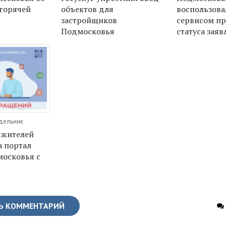
горячей
объектов для
воспользова
застройщиков
сервисом п
Подмосковья
статуса зая
едельник
н жителей
а портал
московья с
Ь КОММЕНТАРИЙ