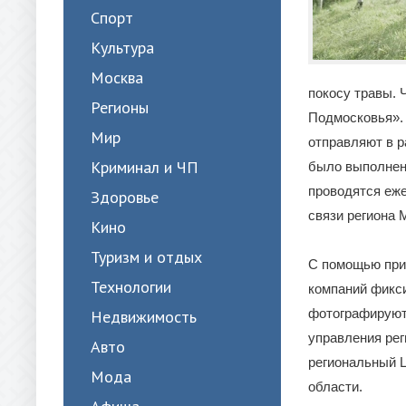
Спорт
Культура
Москва
покосу травы. 
Регионы
Подмосковья».
Мир
отправляют в р
Криминал и ЧП
было выполнено
проводятся еж
Здоровье
связи региона
Кино
Туризм и отдых
С помощью при
Технологии
компаний фикси
фотографируют
Недвижимость
управления рег
Авто
региональный 
Мода
области.