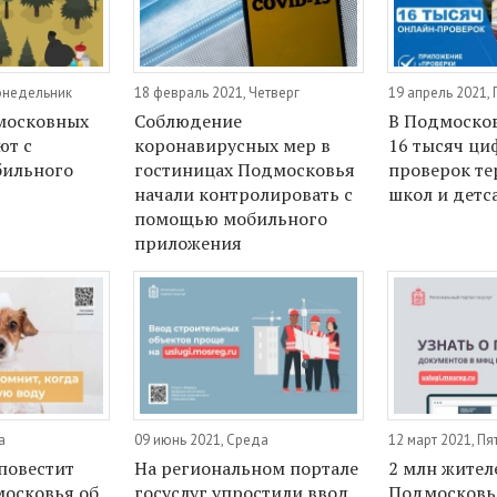
Понедельник
18 февраль 2021, Четверг
19 апрель 2021,
московных
Соблюдение
В Подмоско
ют с
коронавирусных мер в
16 тысяч ц
ильного
гостиницах Подмосковья
проверок т
начали контролировать с
школ и детс
помощью мобильного
приложения
а
09 июнь 2021, Среда
12 март 2021, Пя
повестит
На региональном портале
2 млн жител
осковья об
госуслуг упростили ввод
Подмосковь