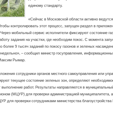
единому стандарту.
«Сейчас в Московской области активно ведутся
Чтобы контролировать этот процесс, запущен раздел в приложе
 Через мобильный сервис исполнители фиксируют состояние газ
аботу задания на участки, где необходим покос. С момента запу
 более 9 тысяч заданий по покосу газонов и зеленых насажден
енедельно», – сообщил министр госуправления, информационных
 Максим Рымар.
ложения сотрудники органов местного самоуправления или уп
руют текущее состояние зеленых зон, определяют необходимос
 выполнение работ. Результаты направляются в муниципальны
ионом (МЦУР) для проверки администрацией муниципалитета, а
ЦУР для проверки сотрудниками министерства благоустройства