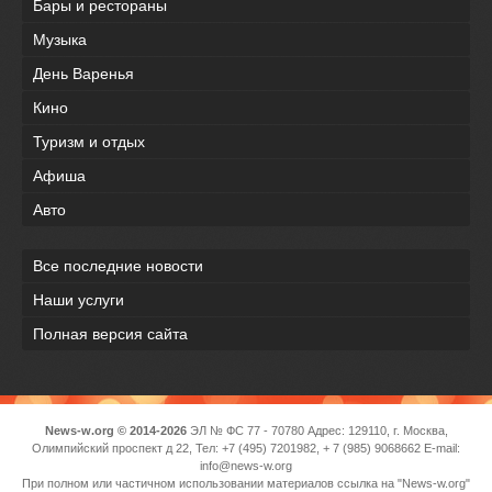
Бары и рестораны
Музыка
День Варенья
Кино
Туризм и отдых
Афиша
Авто
Все последние новости
Наши услуги
Полная версия сайта
News-w.org © 2014-2026
ЭЛ № ФС 77 - 70780 Адрес: 129110, г. Москва,
Олимпийский проспект д 22, Тел: +7 (495) 7201982, + 7 (985) 9068662 E-mail:
info@news-w.org
При полном или частичном использовании материалов ссылка на "News-w.org"