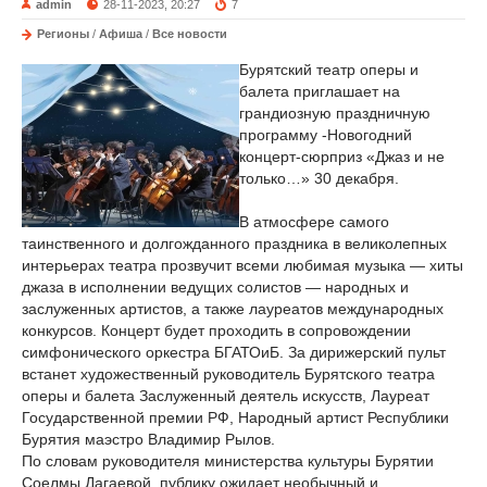
admin
28-11-2023, 20:27
7
Регионы
/
Афиша
/
Все новости
Бурятский театр оперы и
балета приглашает на
грандиозную праздничную
программу -Новогодний
концерт-сюрприз «Джаз и не
только…» 30 декабря.
В атмосфере самого
таинственного и долгожданного праздника в великолепных
интерьерах театра прозвучит всеми любимая музыка — хиты
джаза в исполнении ведущих солистов — народных и
заслуженных артистов, а также лауреатов международных
конкурсов. Концерт будет проходить в сопровождении
симфонического оркестра БГАТОиБ. За дирижерский пульт
встанет художественный руководитель Бурятского театра
оперы и балета Заслуженный деятель искусств, Лауреат
Государственной премии РФ, Народный артист Республики
Бурятия маэстро Владимир Рылов.
По словам руководителя министерства культуры Бурятии
Соелмы Дагаевой, публику ожидает необычный и