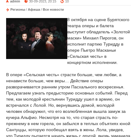
admin
30-09-2023, 20:15
10
Регионы
/
Афиша
/
Все новости
8 октября на сцене Бурятского
театра оперы и балета
выступит обладатель «Золотой
маски» Михаил Пирогов, он
исполнит партию Туридду в
опере Пьетро Масканьи
«Сельская честь» в
концертном исполнении.
В опере «Сельская честь» страсти больше, чем любви, а
ненависти больше, чем веры… Действие оперы
разворачивается ранним утром Пасхального воскресенья.
Предлагаем узнать предысторию основных событий. Перед
тем, как молодой крестьянин Туридду ушел в армию, он
встречался с Лолой. Но, вернувшись домой, молодой
человек обнаружил, что его возлюбленная вышла замуж за
кучера Альфио. Несмотря на то, что старая страсть по-
прежнему в нем горела, он забылся в теплых объятиях юной
Сантуццы, которую пообещал взять в жены. Лола, увидев,
что Туридду пытается начать жизнь с другой, вновь заманила