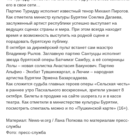
его в свои сети…
Партию Туридду исполнит известный тенор Михаил Пирогов.
Как отметила министр культуры Бурятии Соелма Дагаева,
заслуженный артист республики успешно выступает на
ведущих сценах страны и мира. При этом всегда находит
время и возможность выступить на родной сцене и
порадовать бурятскую публику.
8 октября за дирижёрский пульт встанет сам маэстро
Владимир Рылов. Заглавную партию Сантуццы исполнит
звезда бурятской оперы Батчимэг Самбуу, а её соперницы
Лолы – новая солистка Анастасия Бакунович. Партию
Альфио - Энхбат Тувшинжаргал, а Лючии – народная
артистка Бурятии Эржена Базарсадаева.
Как сложится судьба главных героев оперы «Сельская честь»
в раннее утро Пасхального воскресенья, зрители узнают 8
октября. Билеты в продаже на сайте uuopera.ru и в кассе
театра. Как отметили в министерстве культуры Бурятии,
посмотреть спектакль можно и по «Пушкинской карте» (16+).
Материал: News-w.org / Лана Попкова по материалам пресс-
службы
Фото: пресс-служба