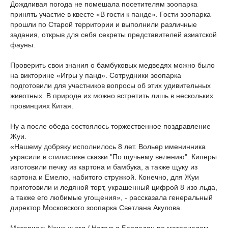
Дождливая погода не помешала посетителям зоопарка
принять участие в квесте «В гости к панде». Гости зоопарка
прошли по Старой территории и выполнили различные
задания, открыв для себя секреты представителей азиатской
фауны.
Проверить свои знания о бамбуковых медведях можно было
на викторине «Игры у панд». Сотрудники зоопарка
подготовили для участников вопросы об этих удивительных
животных. В природе их можно встретить лишь в нескольких
провинциях Китая.
Ну а после обеда состоялось торжественное поздравление
Жуи.
«Нашему добряку исполнилось 8 лет. Вольер именинника
украсили в стилистике сказки "По щучьему велению". Киперы
изготовили печку из картона и бамбука, а также щуку из
картона и Емелю, набитого стружкой. Конечно, для Жуи
приготовили и ледяной торт, украшенный цифрой 8 изо льда,
а также его любимые угощения», - рассказала генеральный
директор Московского зоопарка Светлана Акулова.