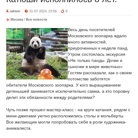
admin
31-07-2024, 23:56
8
Москва
/
Все новости
Весь день посетителей
Московского зоопарка ждало
много активностей,
приуроченных к неделе панд.
Утром состоялась экскурсия
«Не только панды. Дочки и
сыночки в мире животных».
Гостям рассказали, как о своем
потомстве заботятся
обитатели Московского зоопарка. У кого выращиванием
детенышей занимается исключительно самка, а кто поровну
делит эти обязанности между родителями?
Чуть позже прошел мастер-класс - на круге катания, рядом с
мини-джипами уютно расположились столы и мольберты.
Все желающие могли попробовать себя в роли художника-
анималиста.