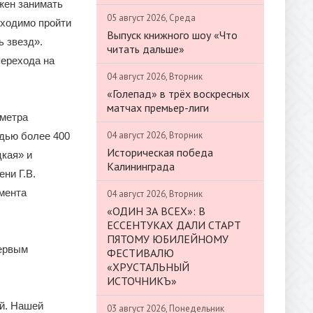
жен занимать
05 август 2026, Среда
бходимо пройти
Выпуск книжного шоу «Что
ь звезд».
читать дальше»
перехода на
04 август 2026, Вторник
«Голепад» в трёх воскресных
матчах премьер-лиги
 метра
04 август 2026, Вторник
адью более 400
Историческая победа
цкая» и
Калининграда
ни Г.В.
мента
04 август 2026, Вторник
«ОДИН ЗА ВСЕХ»: В
ЕССЕНТУКАХ ДАЛИ СТАРТ
ПЯТОМУ ЮБИЛЕЙНОМУ
первым
ФЕСТИВАЛЮ
«ХРУСТАЛЬНЫЙ
ИСТОЧНИКЪ»
й. Нашей
03 август 2026, Понедельник