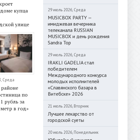
кроет
29 июль 2026, Среда
 доме купца
а
MUSICBOX PARTY —
имиджевая вечерника
дской улице
телеканала RUSSIAN
MUSICBOX и день рождения
Sandra Top
29 июль 2026, Среда
IRAKLI GADELIA стал
победителем
Международного конкурса
3, Среда
молодых исполнителей
«Славянского базара в
 районе
Витебске» 2026
остиница по
1 рубль за
21 июль 2026, Вторник
метр в год»
Лучшее лекарство от
городской суеты
20 июль 2026, Понедельник
Юбилейный концерт