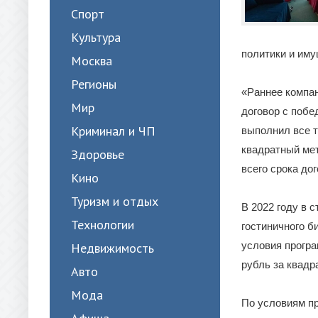
Спорт
Культура
политики и им
Москва
Регионы
«Раннее компан
Мир
договор с побе
Криминал и ЧП
выполнил все т
квадратный мет
Здоровье
всего срока до
Кино
Туризм и отдых
В 2022 году в 
Технологии
гостиничного б
условия програ
Недвижимость
рубль за квадр
Авто
Мода
По условиям пр