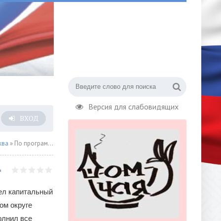
Версия для слабовидящих
ВХОД
ква
» По программе «1 рубль за квадратный метр в год» впервые перевели гостиницу на льготную ставку аренды
ел капитальный
ом округе
олнил все