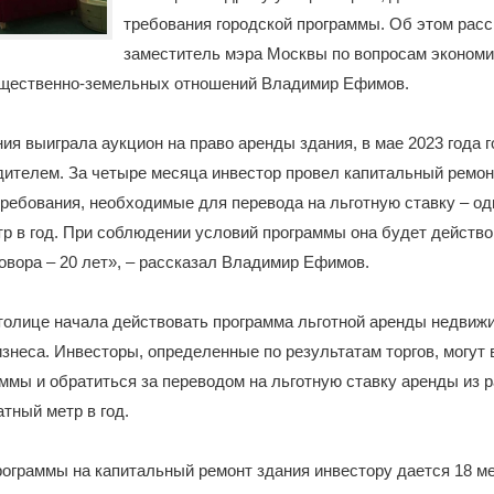
требования городской программы. Об этом расс
заместитель мэра Москвы по вопросам эконом
ущественно-земельных отношений Владимир Ефимов.
ия выиграла аукцион на право аренды здания, в мае 2023 года 
дителем. За четыре месяца инвестор провел капитальный ремон
ребования, необходимые для перевода на льготную ставку – од
р в год. При соблюдении условий программы она будет действо
говора – 20 лет», – рассказал Владимир Ефимов.
столице начала действовать программа льготной аренды недвиж
изнеса. Инвесторы, определенные по результатам торгов, могут
ммы и обратиться за переводом на льготную ставку аренды из 
атный метр в год.
ограммы на капитальный ремонт здания инвестору дается 18 ме