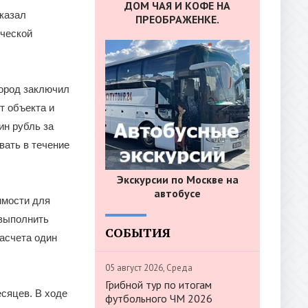
ДОМ ЧАЯ И КОФЕ НА
казал
ПРЕОБРАЖЕНКЕ.
ической
город заключил
т объекта и
ин рубль за
вать в течение
Экскурсии по Москве на
автобусе
имости для
 выполнить
СОБЫТИЯ
расчета один
05 август 2026, Среда
Грибной тур по итогам
сяцев. В ходе
футбольного ЧМ 2026