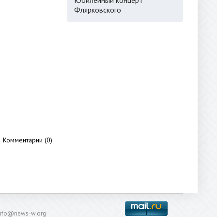
Флярковского
Комментарии (0)
: info@news-w.org