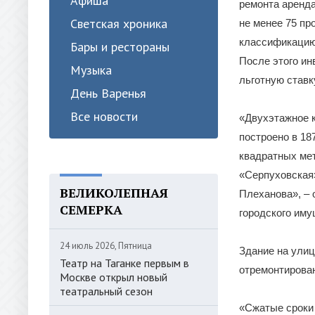
Афиша
ремонта аренд
Светская хроника
не менее 75 пр
классификацию 
Бары и рестораны
После этого ин
Музыка
льготную ставк
День Варенья
Все новости
«Двухэтажное к
построено в 18
квадратных мет
«Серпуховская»
ВЕЛИКОЛЕПНАЯ
Плеханова», – 
СЕМЕРКА
городского иму
24 июль 2026, Пятница
Здание на улиц
Театр на Таганке первым в
отремонтирова
Москве открыл новый
театральный сезон
«Сжатые сроки