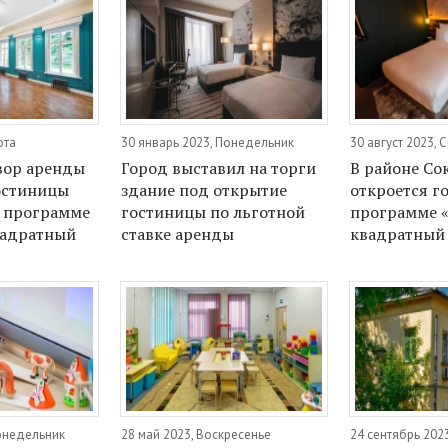
ота
30 январь 2023, Понедельник
30 август 2023, 
вор аренды
Город выставил на торги
В районе Со
остиницы
здание под открытие
откроется г
 программе
гостиницы по льготной
программе «
квадратный
ставке аренды
квадратный 
Понедельник
28 май 2023, Воскресенье
24 сентябрь 202