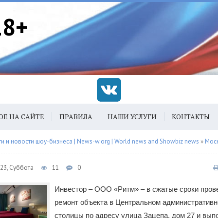
18+
ОЕ НА САЙТЕ
ПРАВИЛА
НАШИ УСЛУГИ
КОНТАКТЫ
 и новости шоу-бизнеса | News-w.org | World news and Showbiz news
»
Мос
023, Суббота
11
0
Инвестор – ООО «Ритм» – в сжатые сроки пров
ремонт объекта в Центральном административн
столицы по адресу улица Зацепа, дом 27 и вып