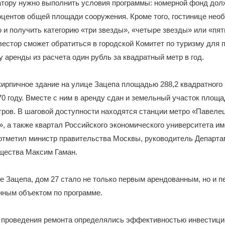
атору нужно выполнить условия программы: номерной фонд дол
оцентов общей площади сооружения. Кроме того, гостинице нео
и получить категорию «три звезды», «четыре звезды» или «пят
вестор сможет обратиться в городской Комитет по туризму для 
у аренды из расчета один рубль за квадратный метр в год.
ирпичное здание на улице Зацепа площадью 288,2 квадратного
70 году. Вместе с ним в аренду сдан и земельный участок площ
ров. В шаговой доступности находятся станции метро «Павеле
, а также квартал Российского экономического университета име
отметил министр правительства Москвы, руководитель Департа
щества Максим Гаман.
е Зацепа, дом 27 стало не только первым арендованным, но и 
нным объектом по программе.
 проведения ремонта определялись эффективностью инвестици