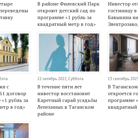
етыре
В районе Филевский Парк
Инвестор от
 переведены
откроют детский сад по
гостиницу в
ставку
программе «1 рубль за
Бавыкина н
квадратный метр в год»
Электрозаво
бота
22 октябрь 2022, Суббота
13 сентябрь 202
ил с
В течение пяти лет
В Таганском
61 договор
инвестор восстановит
откроется г
«1 рубль за
Каретный сарай усадьбы
программе «
етр в год»
Лепехиных в Таганском
квадратный 
районе