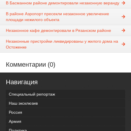
В Басманном районе демонтировали незаконную веранду
В районе Аэропорт пресекли незаконное увеличение
площади нежилого объекта
Незаконное кафе демонтировали в Рязанском районе
Незаконные пристройки ликвидированы у жилого дома на
Остоженке
Комментарии (0)
Навигация
Специальный репортаж
Наш эксклюзив
Россия
Армия
Политика