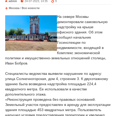
admin
24-07-2023, 14:35
9
Москва
/
Все новости
На севере Москвы
демонтировали самовольную
надстройку на крыше
офисного здания. Об этом
сообщил начальник
Госинспекции по
недвижимости, входящей в
Комплекс экономической
политики и имущественно-земельных отношений столицы,
Иван Бобров.
Специалисты ведомства выявили нарушение по адресу:
улица Солнечногорская, дом 4, строение 3. К двухэтажному
зданию была возведена надстройка площадью 224,4
квадратного метра. Ее использовали в качестве
дополнительного этажа.
«Реконструкция проведена без правовых оснований.
Земельный участок предоставлен в аренду для эксплуатации
здания площадью 453 квадратных метра. Пользователь
нарушил условия предоставления территории и увеличил