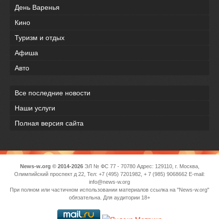
День Варенья
Кино
Туризм и отдых
Афиша
Авто
Все последние новости
Наши услуги
Полная версия сайта
News-w.org © 2014-2026
ЭЛ № ФС 77 - 70780 Адрес: 129110, г. Москва,
Олимпийский проспект д 22, Тел: +7 (495) 7201982, + 7 (985) 9068662 E-mail:
info@news-w.org
При полном или частичном использовании материалов ссылка на "News-w.org"
обязательна. Для аудитории 18+