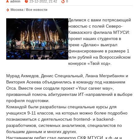
admin
23-12-2022, 21:42
8
Москва
/
Все новости
Делимся с вами потрясающей
новостью с полей Северо-
Кавказского филиала МТУСИ:
проект наших студентов в
треке «Делаю» выиграл
финансирование в размере 1
млн рублей на Всероссийском
конкурсе «Твой ход».
Мурад Ахмедов, Денис Специальный, Лиана Мегрибанян и
Виктория Асеева объединились в команду под названием
Orca. Вместе они создали проект «Your career way»,
призванный помочь абитуриентам ИТ-направлений в выборе
профиля подготовки.
Командой были разработаны специальные курсы для
учащихся 9-11 классов, на которых можно более подробно
познакомиться с деятельностью frontend- и backend-
разработчиков, системных аналитиков, специалистов по
большим данным и многих других.
Наставником ребят стал директор СКФ МТУСИ, к.ф.-м.н.