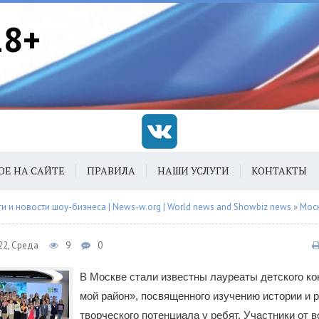
18+
ОЕ НА САЙТЕ
ПРАВИЛА
НАШИ УСЛУГИ
КОНТАКТЫ
 и новости шоу-бизнеса | News-w.org | World news and Showbiz news
»
Мос
22, Среда
9
0
В Москве стали известны лауреаты детского ко
мой район», посвященного изучению истории и 
творческого потенциала у ребят. Участники от в