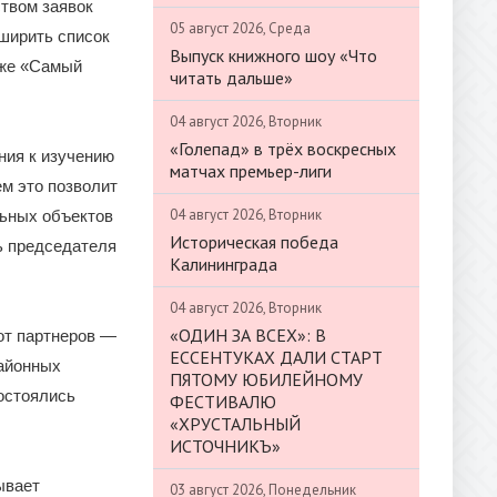
ством заявок
05 август 2026, Среда
ширить список
Выпуск книжного шоу «Что
кже «Самый
читать дальше»
04 август 2026, Вторник
«Голепад» в трёх воскресных
ния к изучению
матчах премьер-лиги
ем это позволит
04 август 2026, Вторник
льных объектов
Историческая победа
ь председателя
Калининграда
04 август 2026, Вторник
«ОДИН ЗА ВСЕХ»: В
от партнеров —
ЕССЕНТУКАХ ДАЛИ СТАРТ
районных
ПЯТОМУ ЮБИЛЕЙНОМУ
состоялись
ФЕСТИВАЛЮ
«ХРУСТАЛЬНЫЙ
ИСТОЧНИКЪ»
ывает
03 август 2026, Понедельник