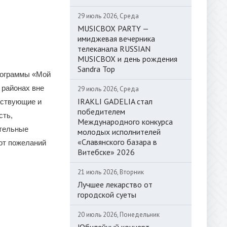
29 июль 2026, Среда
MUSICBOX PARTY —
имиджевая вечерника
телеканала RUSSIAN
MUSICBOX и день рождения
Sandra Top
программы «Мой
 районах вне
29 июль 2026, Среда
IRAKLI GADELIA стал
ествующие и
победителем
сть,
Международного конкурса
ительные
молодых исполнителей
«Славянского базара в
от пожеланий
Витебске» 2026
21 июль 2026, Вторник
Лучшее лекарство от
городской суеты
20 июль 2026, Понедельник
Юбилейный концерт