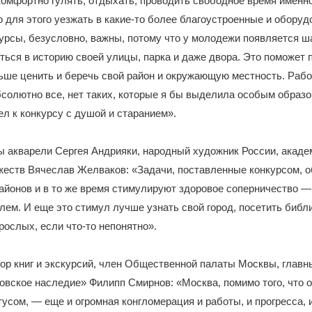
комфортно гулять, отдыхать, проводить свободное время именн
о для этого уезжать в какие-то более благоустроенные и обору
рсы, безусловно, важны, потому что у молодежи появляется ш
ться в историю своей улицы, парка и даже двора. Это поможе
ьше ценить и беречь свой район и окружающую местность. Раб
солютно все, нет таких, которые я бы выделила особым образ
л к конкурсу с душой и старанием».
 акварели Сергея Андрияки, народный художник России, акаде
жеств Вячеслав Желваков: «Задачи, поставленные конкурсом, 
айонов и в то же время стимулируют здоровое соперничество —
лем. И еще это стимул лучше узнать свой город, посетить библи
рослых, если что-то непонятно».
ор книг и экскурсий, член Общественной палаты Москвы, главн
вское наследие» Филипп Смирнов: «Москва, помимо того, что 
усом, — еще и огромная конгломерация и работы, и прогресса, 