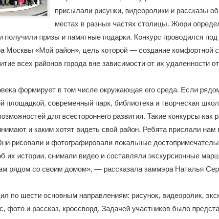
присылали рисунки, видеоролики и рассказы о
местах в разных частях столицы. Жюри опреде
и получили призы и памятные подарки. Конкурс проводился под
а Москвы «Мой район», цель которой — создание комфортной 
итие всех районов города вне зависимости от их удаленности от
века формирует в том числе окружающая его среда. Если рядом
й площадкой, современный парк, библиотека и творческая школа
озможностей для всестороннего развития. Такие конкурсы как р
инимают и каким хотят видеть свой район. Ребята прислали нам 
 Они рисовали и фотографировали локальные достопримечатель
б их истории, снимали видео и составляли экскурсионные мар
м рядом со своим домом», — рассказала заммэра Наталья Сер
ил по шести основным направлениям: рисунок, видеоролик, эк
с, фото и рассказ, кроссворд. Задачей участников было предст