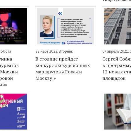
уббота
22 март 2022, Вторник
07 апрель 2021,
унина
В столице пройдет
Сергей Соб
ауреатов
конкурс экскурсионных
в программ
 Москвы
маршрутов «Покажи
12 новых ст
ровой
Москву!»
площадок
ии»