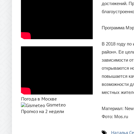
достижений. Пр
благоустроенно
Программа Мэр
В 2018 году по
район». Ее цел
зависимости от
открываются н
повышается ка
возможности дл
местных жител
Погода в Москве
Gismeteo
Материал: News
Прогноз на 2 недели
Фото: Mos.ru
Наталья Се