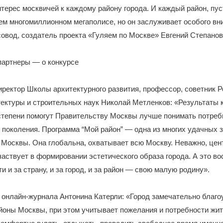
терес москвичей к каждому району города. И каждый район, пус
ем многомиллионном мегаполисе, но он заслуживает особого вн
совод, создатель проекта «Гуляем по Москве» Евгений Степанов
партнеры — о конкурсе
ректор Школы архитектурного развития, профессор, советник 
ектуры и строительных наук Николай Метленков: «Результаты 
степени помогут Правительству Москвы лучше понимать потреб
поколения. Программа “Мой район” — одна из многих удачных 
Москвы. Она глобальна, охватывает всю Москву. Неважно, цент
частвует в формировании эстетического образа города. А это в
и и за страну, и за город, и за район — свою малую родину».
онлайн-журнала Антонина Катерли: «Город замечательно благо
йоны Москвы, при этом учитывает пожелания и потребности жи