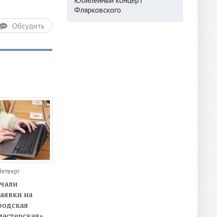
Флярковского
Обсудить
Четверг
ачали
аявки на
родская
мастерская»