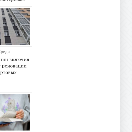
 Среда
янин включил
у реновации
артовых