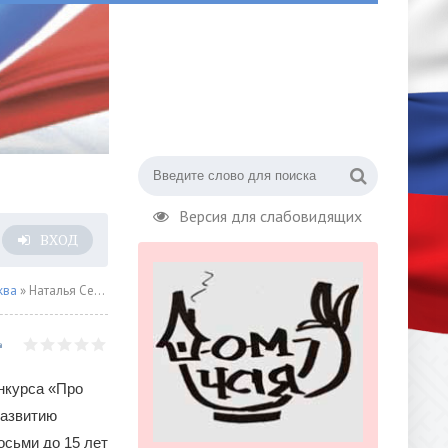
Версия для слабовидящих
ВХОД
ква
» Наталья Сергунина поздравила победителей детского творческого конкурса «Про мой район»
нкурса «Про
развитию
осьми до 15 лет