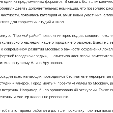
уя один из предложенных форматов. В связи с большим количе
обавили девять дополнительных номинаций, что позволило рас
 частности, появилась категория «Самый юный участник», а та
тив» для творческих студий и школ.
конкурс “Про мой район” повысит интерес подрастающего поколе
и культурного наследия нашего города и его районов. Вместе с т
 о современном развитии Москвы: о важности сохранения лока
фортной городской среды», — отметила член жюри, заместител
итета по туризму Алина Арутюнова.
урса для всех желающих проводились бесплатные мероприятия 
студии «Фанерон. Город мечты», проекта «Гуляем по Москве», 
 встречи». Например, было организовано 40 экскурсий. Также 
енсивы и мастер-классы по рисованию.
чтобы этот проект работал и дальше, поскольку практика показ