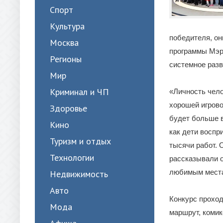
Спорт
Культура
победителя, он
Москва
программы Мэр
Регионы
системное разв
Мир
Криминал и ЧП
«Личность чело
хорошей игрово
Здоровье
будет больше в
Кино
как дети воспр
Туризм и отдых
тысячи работ.
Технологии
рассказывали о
любимым места
Недвижимость
Авто
Конкурс проход
Мода
маршрут, комик