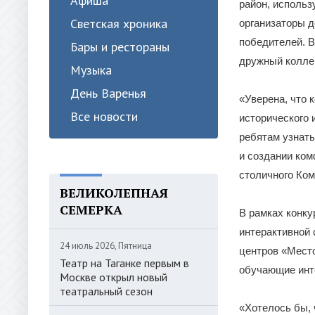
Афиша
район, использ
Светская хроника
организаторы д
победителей. В
Бары и рестораны
дружный коллек
Музыка
День Варенья
«Уверена, что 
Все новости
исторического 
ребятам узнать
и создании ком
столичного Ком
ВЕЛИКОЛЕПНАЯ
СЕМЕРКА
В рамках конк
интерактивной 
24 июль 2026, Пятница
центров «Место
Театр на Таганке первым в
обучающие инт
Москве открыл новый
театральный сезон
«Хотелось бы, 