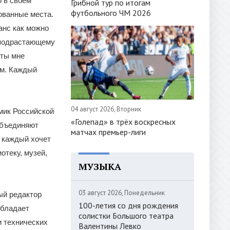
о в своем
Грибной тур по итогам
футбольного ЧМ 2026
дованные места.
анс как можно
т подрастающему
оты мне
ом. Каждый
04 август 2026, Вторник
мик Российской
«Голепад» в трёх воскресных
объединяют
матчах премьер-лиги
 каждый хочет
отеку, музей,
МУЗЫКА
03 август 2026, Понедельник
ый редактор
100-летия со дня рождения
обладает
солистки Большого театра
и технических
Валентины Левко