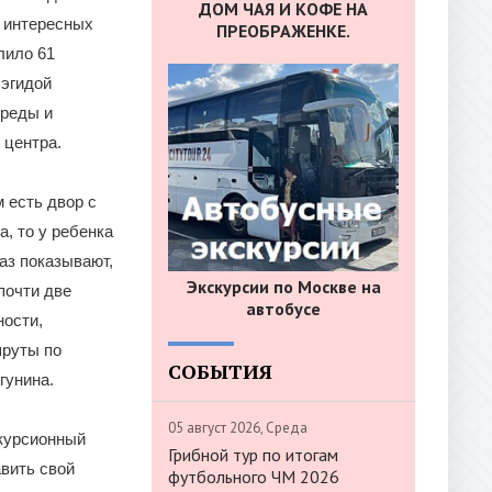
ДОМ ЧАЯ И КОФЕ НА
б интересных
ПРЕОБРАЖЕНКЕ.
лило 61
 эгидой
среды и
 центра.
 есть двор с
, то у ребенка
аз показывают,
Экскурсии по Москве на
почти две
автобусе
ности,
шруты по
СОБЫТИЯ
гунина.
05 август 2026, Среда
скурсионный
Грибной тур по итогам
авить свой
футбольного ЧМ 2026