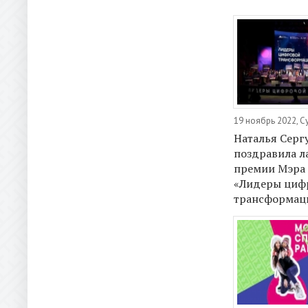
19 ноябрь 2022, С
Наталья Серг
поздравила л
премии Мэра
«Лидеры циф
трансформац