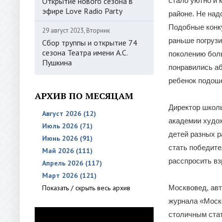
Открытие нового сезона в
стало уютно и 
эфире Love Radio Party
районе. Не над
Подобные конку
29 август 2023, Вторник
раньше погрузи
Сбор труппы и открытие 74
сезона Театра имени А.С.
поколению бол
Пушкина
понравились аб
ребенок подоше
АРХИВ ПО МЕСЯЦАМ
Директор школы
Август 2026 (12)
академии худо
Июль 2026 (71)
детей разных р
Июнь 2026 (91)
стать победите
Май 2026 (111)
расспросить вз
Апрель 2026 (117)
Март 2026 (121)
Показать / скрыть весь архив
Москвовед, авт
журнала «Моско
столичным стат