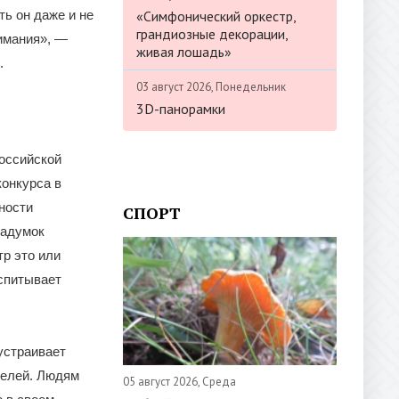
«Симфонический оркестр,
ть он даже и не
грандиозные декорации,
имания», —
живая лошадь»
.
03 август 2026, Понедельник
3D-панорамки
Российской
конкурса в
ности
СПОРТ
задумок
р это или
оспитывает
устраивает
телей. Людям
05 август 2026, Среда