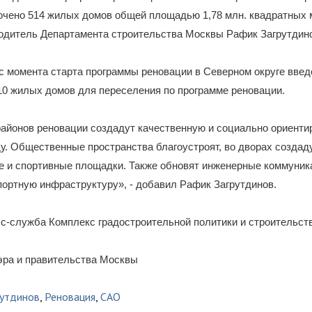
чено 514 жилых домов общей площадью 1,78 млн. квадратных м
одитель Департамента строительства Москвы Рафик Загрутдин
с момента старта программы реновации в Северном округе введ
10 жилых домов для переселения по программе реновации.
районов реновации создадут качественную и социально ориент
у. Общественные пространства благоустроят, во дворах создад
е и спортивные площадки. Также обновят инженерные коммуник
ортную инфраструктуру», - добавил Рафик Загрутдинов.
с-служба Комплекс градостроительной политики и строительст
эра и правительства Москвы
рутдинов
,
Реновация
,
САО