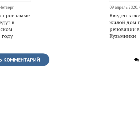
 Четверг
09 апрель 2020, 
о программе
Введен в эк
едут в
жилой дом 
вском
реновации в
 году
Кузьминки
Ь КОММЕНТАРИЙ