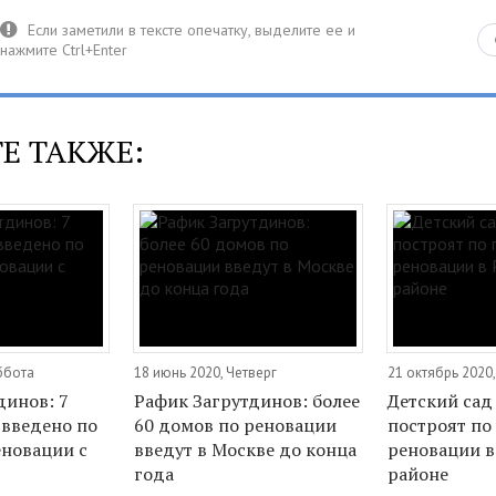
Е ТАКЖЕ:
уббота
18 июнь 2020, Четверг
21 октябрь 2020
динов: 7
Рафик Загрутдинов: более
Детский сад
введено по
60 домов по реновации
построят по
новации с
введут в Москве до конца
реновации в
года
районе