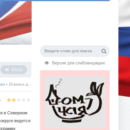
Версия для слабовидящих
ВХОД
ква
» 20 жилых домов строят по программе реновации в САО
я в Северном
округе ведется
рограмму