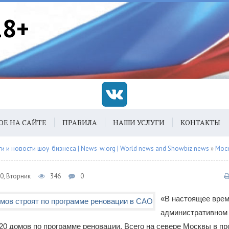
18+
ОЕ НА САЙТЕ
ПРАВИЛА
НАШИ УСЛУГИ
КОНТАКТЫ
 и новости шоу-бизнеса | News-w.org | World news and Showbiz news
»
Мос
0, Вторник
346
0
«В настоящее врем
административном 
20 домов по программе реновации. Всего на севере Москвы в п