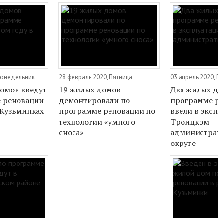
 Понедельник
28 февраль 2020, Пятница
03 апрель 2020,
омов введут
19 жилых домов
Два жилых д
 реновации
демонтировали по
программе 
 Кузьминках
программе реновации по
ввели в экс
технологии «умного
Троицком
сноса»
администра
округе