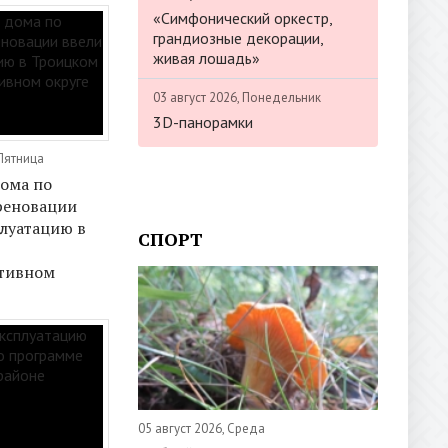
«Симфонический оркестр,
грандиозные декорации,
живая лошадь»
03 август 2026, Понедельник
3D-панорамки
 Пятница
ома по
реновации
плуатацию в
СПОРТ
тивном
05 август 2026, Среда