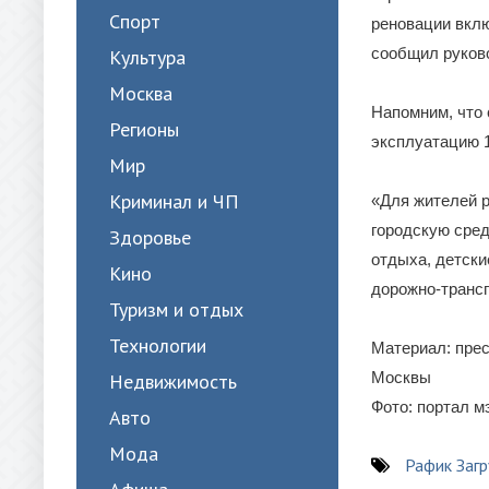
Спорт
реновации вклю
сообщил руков
Культура
Москва
Напомним, что 
Регионы
эксплуатацию 
Мир
Криминал и ЧП
«Для жителей 
городскую сред
Здоровье
отдыха, детски
Кино
дорожно-трансп
Туризм и отдых
Технологии
Материал: прес
Москвы
Недвижимость
Фото: портал м
Авто
Мода
Рафик Заг