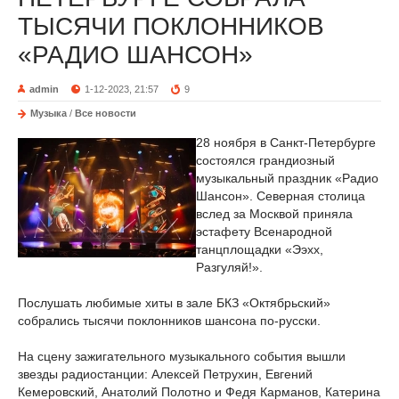
ТЫСЯЧИ ПОКЛОННИКОВ
«РАДИО ШАНСОН»
admin
1-12-2023, 21:57
9
Музыка
/
Все новости
28 ноября в Санкт-Петербурге
состоялся грандиозный
музыкальный праздник «Радио
Шансон». Северная столица
вслед за Москвой приняла
эстафету Всенародной
танцплощадки «Ээхх,
Разгуляй!».
Послушать любимые хиты в зале БКЗ «Октябрьский»
собрались тысячи поклонников шансона по-русски.
На сцену зажигательного музыкального события вышли
звезды радиостанции: Алексей Петрухин, Евгений
Кемеровский, Анатолий Полотно и Федя Карманов, Катерина