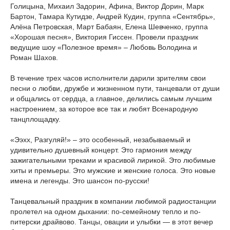
Голицына, Михаил Задорин, Афина, Виктор Дорин, Марк
Бартон, Тамара Кутидзе, Андрей Кудин, группа «Сентябрь»,
Алёна Петровская, Март Бабаян, Елена Шевченко, группа
«Хорошая песня», Виктория Гиссен. Провели праздник
ведущие шоу «Полезное время» – Любовь Володина и
Роман Шахов.
В течение трех часов исполнители дарили зрителям свои
песни о любви, дружбе и жизненном пути, танцевали от души
и общались от сердца, а главное, делились самым лучшим
настроением, за которое все так и любят Всенародную
танцплощадку.
«Ээхх, Разгуляй!» – это особенный, незабываемый и
удивительно душевный концерт. Это гармония между
зажигательными треками и красивой лирикой. Это любимые
хиты и премьеры. Это мужские и женские голоса. Это новые
имена и легенды. Это шансон по-русски!
Танцевальный праздник в компании любимой радиостанции
пролетел на одном дыхании: по-семейному тепло и по-
питерски драйвово. Танцы, овации и улыбки — в этот вечер