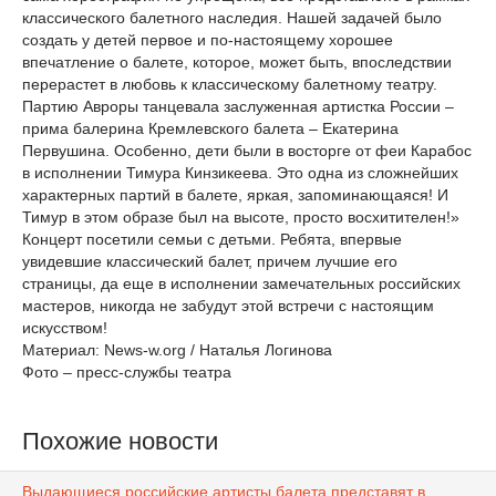
классического балетного наследия. Нашей задачей было
создать у детей первое и по-настоящему хорошее
впечатление о балете, которое, может быть, впоследствии
перерастет в любовь к классическому балетному театру.
Партию Авроры танцевала заслуженная артистка России –
прима балерина Кремлевского балета – Екатерина
Первушина. Особенно, дети были в восторге от феи Карабос
в исполнении Тимура Кинзикеева. Это одна из сложнейших
характерных партий в балете, яркая, запоминающаяся! И
Тимур в этом образе был на высоте, просто восхитителен!»
Концерт посетили семьи с детьми. Ребята, впервые
увидевшие классический балет, причем лучшие его
страницы, да еще в исполнении замечательных российских
мастеров, никогда не забудут этой встречи с настоящим
искусством!
Материал: News-w.org / Наталья Логинова
Фото – пресс-службы театра
Похожие новости
Выдающиеся российские артисты балета представят в