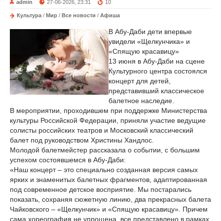
admin
27-06-2026, 23:31
10
Культура
/
Мир
/
Все новости
/
Афиша
В Абу-Даби дети впервые
увидели «Щелкунчика» и
«Спящую красавицу»
13 июня в Абу-Даби на сцене
Культурного центра состоялся
концерт для детей,
представивший классическое
балетное наследие.
В мероприятии, проходившем при поддержке Министерства
культуры Российской Федерации, приняли участие ведущие
солисты российских театров и Московский классический
балет под руководством Христины Хандлос.
Молодой балетмейстер рассказала о событии, с большим
успехом состоявшемся в Абу-Даби:
«Наш концерт – это специально созданная версия самых
ярких и знаменитых балетных фрагментов, адаптированная
под современное детское восприятие. Мы постарались
показать, сохраняя сюжетную линию, два прекрасных балета
Чайковского – «Щелкунчик» и «Спящую красавицу». Причем
сама хореография не упрощена, все представлено в рамках