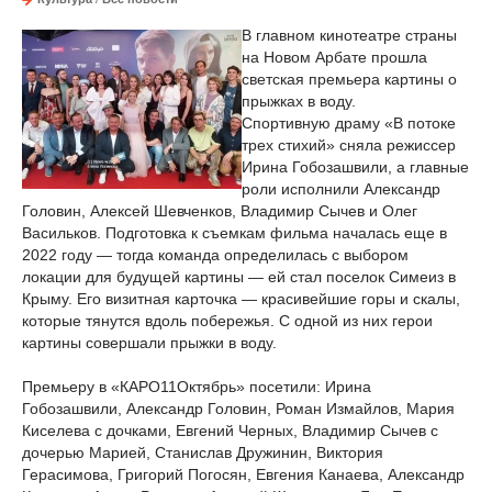
В главном кинотеатре страны
на Новом Арбате прошла
светская премьера картины о
прыжках в воду.
Спортивную драму «В потоке
трех стихий» сняла режиссер
Ирина Гобозашвили, а главные
роли исполнили Александр
Головин, Алексей Шевченков, Владимир Сычев и Олег
Васильков. Подготовка к съемкам фильма началась еще в
2022 году — тогда команда определилась с выбором
локации для будущей картины — ей стал поселок Симеиз в
Крыму. Его визитная карточка — красивейшие горы и скалы,
которые тянутся вдоль побережья. С одной из них герои
картины совершали прыжки в воду.
Премьеру в «КАРО11Октябрь» посетили: Ирина
Гобозашвили, Александр Головин, Роман Измайлов, Мария
Киселева с дочками, Евгений Черных, Владимир Сычев с
дочерью Марией, Станислав Дружинин, Виктория
Герасимова, Григорий Погосян, Евгения Канаева, Александр