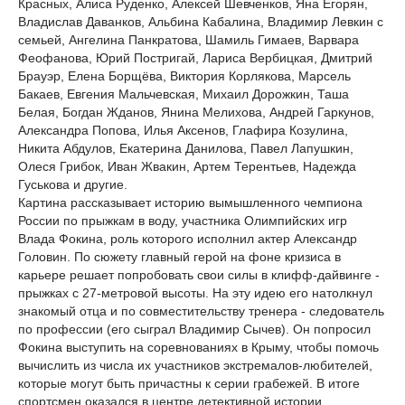
Красных, Алиса Руденко, Алексей Шевченков, Яна Егорян,
Владислав Даванков, Альбина Кабалина, Владимир Левкин с
семьей, Ангелина Панкратова, Шамиль Гимаев, Варвара
Феофанова, Юрий Постригай, Лариса Вербицкая, Дмитрий
Брауэр, Елена Борщёва, Виктория Корлякова, Марсель
Бакаев, Евгения Мальчевская, Михаил Дорожкин, Таша
Белая, Богдан Жданов, Янина Мелихова, Андрей Гаркунов,
Александра Попова, Илья Аксенов, Глафира Козулина,
Никита Абдулов, Екатерина Данилова, Павел Лапушкин,
Олеся Грибок, Иван Жвакин, Артем Терентьев, Надежда
Гуськова и другие.
Картина рассказывает историю вымышленного чемпиона
России по прыжкам в воду, участника Олимпийских игр
Влада Фокина, роль которого исполнил актер Александр
Головин. По сюжету главный герой на фоне кризиса в
карьере решает попробовать свои силы в клифф-дайвинге -
прыжках с 27-метровой высоты. На эту идею его натолкнул
знакомый отца и по совместительству тренера - следователь
по профессии (его сыграл Владимир Сычев). Он попросил
Фокина выступить на соревнованиях в Крыму, чтобы помочь
вычислить из числа их участников экстремалов-любителей,
которые могут быть причастны к серии грабежей. В итоге
спортсмен оказался в центре детективной истории.