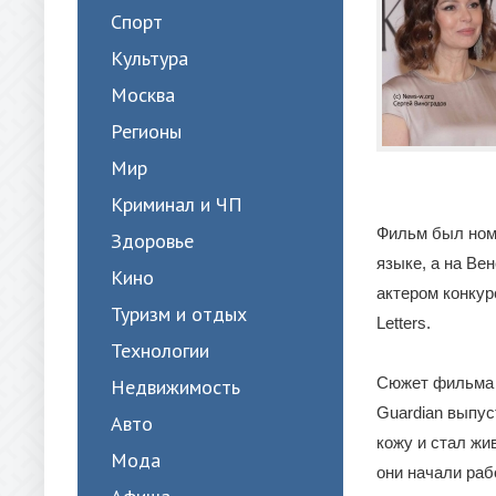
Спорт
Культура
Москва
Регионы
Мир
Криминал и ЧП
Фильм был номи
Здоровье
языке, а на Ве
Кино
актером конкур
Туризм и отдых
Letters.
Технологии
Сюжет фильма о
Недвижимость
Guardian выпу
Авто
кожу и стал жи
Мода
они начали раб