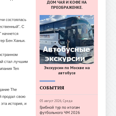
ДОМ ЧАЯ И КОФЕ НА
ПРЕОБРАЖЕНКЕ.
ччи состоялась
ественный". С
" начнется
ер Бен Ханьи.
остранном
ай стал лучшим
Экскурсии по Москве на
мпания Ten
автобусе
СОБЫТИЯ
дание The
й продал свою
05 август 2026, Среда
эта история, и
Грибной тур по итогам
футбольного ЧМ 2026