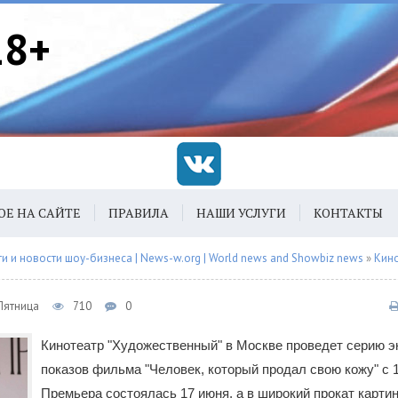
18+
ОЕ НА САЙТЕ
ПРАВИЛА
НАШИ УСЛУГИ
КОНТАКТЫ
 и новости шоу-бизнеса | News-w.org | World news and Showbiz news
»
Кин
 Пятница
710
0
Кинотеатр "Художественный" в Москве проведет серию 
показов фильма "Человек, который продал свою кожу" с 1
Премьера состоялась 17 июня, а в широкий прокат карти