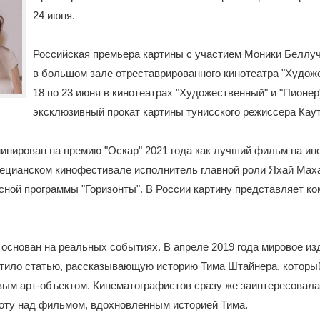
24 июня.
Российская премьера картины с участием Моники Беллу
в большом зале отреставрированного кинотеатра "Худож
18 по 23 июня в кинотеатрах "Художественный" и "Пионер
эксклюзивный прокат картины тунисского режиссера Каут
нирован на премию "Оскар" 2021 года как лучший фильм на ин
нецианском кинофестивале исполнитель главной роли Яхай Мах
сной программы "Горизонты". В России картину представляет ко
снован на реальных событиях. В апреле 2019 года мировое из
стило статью, рассказывающую историю Тима Штайнера, которы
вым арт-объектом. Кинематографистов сразу же заинтересовала 
оту над фильмом, вдохновленным историей Тима.