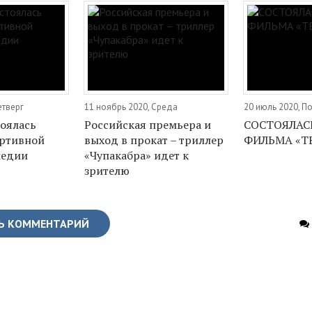
етверг
11 ноябрь 2020, Среда
20 июль 2020, П
тоялась
Российская премьера и
СОСТОЯЛАС
ортивной
выход в прокат – триллер
ФИЛЬМА «Т
медии
«Чупакабра» идет к
зрителю
Ь КОММЕНТАРИЙ