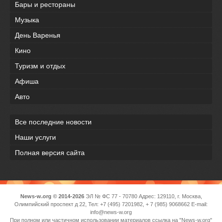
Бары и рестораны
Музыка
День Варенья
Кино
Туризм и отдых
Афиша
Авто
Все последние новости
Наши услуги
Полная версия сайта
News-w.org © 2014-2026
ЭЛ № ФС 77 - 70780 Адрес: 129110, г. Москва,
Олимпийский проспект д 22, Тел: +7 (495) 7201982, + 7 (985) 9068662 E-mail:
info@news-w.org
При полном или частичном использовании материалов ссылка на "News-w.org"