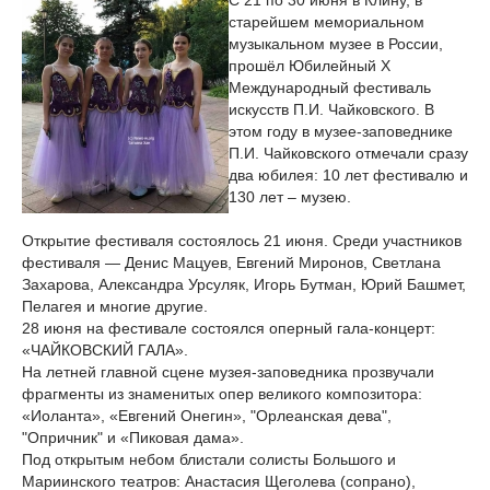
С 21 по 30 июня в Клину, в
старейшем мемориальном
музыкальном музее в России,
прошёл Юбилейный X
Международный фестиваль
искусств П.И. Чайковского. В
этом году в музее-заповеднике
П.И. Чайковского отмечали сразу
два юбилея: 10 лет фестивалю и
130 лет – музею.
Открытие фестиваля состоялось 21 июня. Среди участников
фестиваля — Денис Мацуев, Евгений Миронов, Светлана
Захарова, Александра Урсуляк, Игорь Бутман, Юрий Башмет,
Пелагея и многие другие.
28 июня на фестивале состоялся оперный гала-концерт:
«ЧАЙКОВСКИЙ ГАЛА».
На летней главной сцене музея-заповедника прозвучали
фрагменты из знаменитых опер великого композитора:
«Иоланта», «Евгений Онегин», "Орлеанская дева",
"Опричник" и «Пиковая дама».
Под открытым небом блистали солисты Большого и
Мариинского театров: Анастасия Щеголева (сопрано),