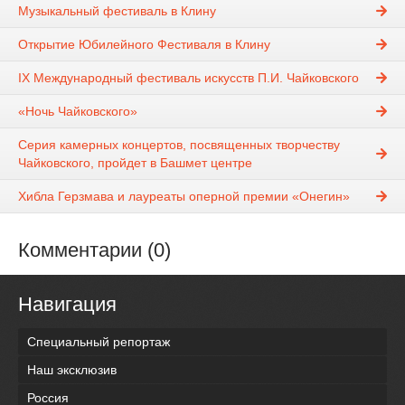
Музыкальный фестиваль в Клину
Открытие Юбилейного Фестиваля в Клину
IX Международный фестиваль искусств П.И. Чайковского
«Ночь Чайковского»
Серия камерных концертов, посвященных творчеству
Чайковского, пройдет в Башмет центре
Хибла Герзмава и лауреаты оперной премии «Онегин»
Комментарии (0)
Навигация
Специальный репортаж
Наш эксклюзив
Россия