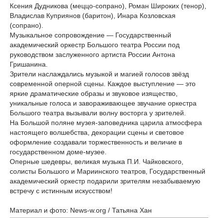
Ксения Дудникова (меццо-сопрано), Роман Широких (тенор),
Владислав Куприянов (баритон), Инара Козловская
(сопрано).
Музыкальное сопровождение — Государственный
академический оркестр Большого театра России под
руководством заслуженного артиста России Антона
Гришанина.
Зрители наслаждались музыкой и магией голосов звёзд
современной оперной сцены. Каждое выступление — это
яркие драматические образы и звуковое изящество,
уникальные голоса и завораживающее звучание оркестра
Большого театра вызывали волну восторга у зрителей.
На Большой поляне музея-заповедника царила атмосфера
настоящего волшебства, декорации сцены и световое
оформление создавали торжественность и величие в
государственном доме-музее.
Оперные шедевры, великая музыка П.И. Чайковского,
солисты Большого и Мариинского театров, Государственный
академический оркестр подарили зрителям незабываемую
встречу с истинным искусством!
Материал и фото: News-w.org / Татьяна Хан