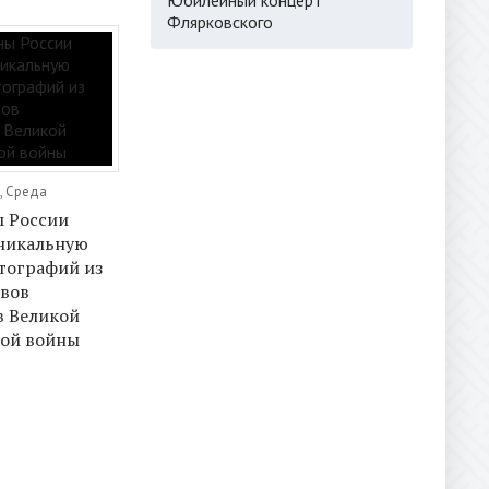
Флярковского
, Среда
 России
уникальную
тографий из
ивов
в Великой
ной войны