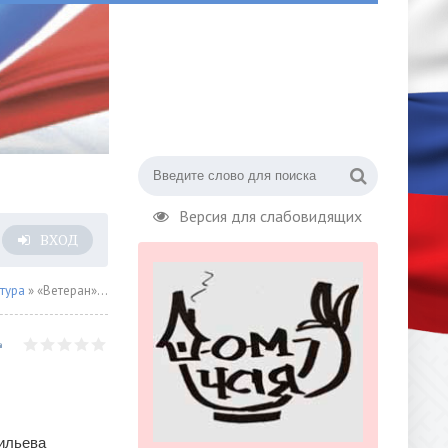
Версия для слабовидящих
ВХОД
тура
» «Ветеран» по одноименному рассказу Бориса Васильева в ШДИ
сильева