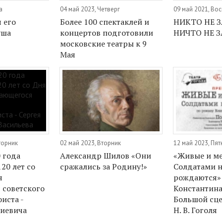
а
04 май 2023, Четверг
09 май 2021, Во
я его
Более 100 спектаклей и
НИКТО НЕ З
уша
концертов подготовили
НИЧТО НЕ 
московские театры к 9
Мая
торник
02 май 2023, Вторник
12 май 2023, Пя
 года
Александр Шилов «Они
«Живые и ме
20 лет со
сражались за Родину!»
Солдатами 
я
рождаются»
советского
Константина
иста -
Большой сце
иевича
Н. В. Гоголя