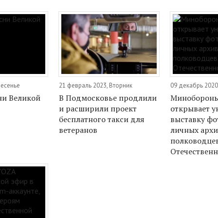
ресенье
21 февраль 2023, Вторник
09 декабрь 2020
ни Великой
В Подмосковье продлили
Минобороны
и расширили проект
открывает 
бесплатного такси для
выставку фо
ветеранов
личных арх
полководце
Отечествен