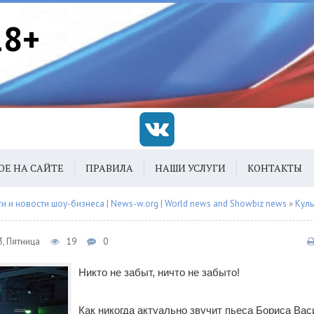
18+
ОЕ НА САЙТЕ
ПРАВИЛА
НАШИ УСЛУГИ
КОНТАКТЫ
 и новости шоу-бизнеса | News-w.org | World news and Showbiz news
»
Куль
3, Пятница
19
0
Никто не забыт, ничто не забыто!
Как никогда актуально звучит пьеса Бориса Ва