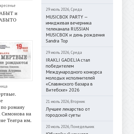
скресенье
29 июль 2026, Среда
АБЫТ и
MUSICBOX PARTY —
ЗАБЫТО
имиджевая вечерника
телеканала RUSSIAN
MUSICBOX и день рождения
Sandra Top
29 июль 2026, Среда
IRAKLI GADELIA стал
победителем
Международного конкурса
молодых исполнителей
«Славянского базара в
тница
Витебске» 2026
ртвые.
не
21 июль 2026, Вторник
 по роману
Лучшее лекарство от
 Симонова на
городской суеты
не Театра им.
20 июль 2026, Понедельник
Юбилейный концерт