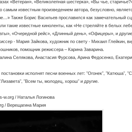
казах «Ветеран», «Великолепная шестерка», «Вы чье, старичье
Но самым известным произведением автора, безусловно, являет
ие…» Также Борис Васильев прославился как замечательный сце
и такие известные киноленты, как «Не стреляйте в белых леб
ты», «Очередной рейс», «Длинный день», «Офицеры», и другие
иссер - Мария Зайкова, художник по свету - Михаил Глейкин, ви
ошников, помощник режиссера – Карина Заварина.
алина Селякова, Анастасия Фурсова, Арина Федосенко, Екатер
 постановки исполнят песни военных лет: "Огонек", "Катюша", "С
"Лизавета", "Всем ты, молодец, хорош" и другие.
-w.org / Наталья Логинова
rg / Верещагина Мария