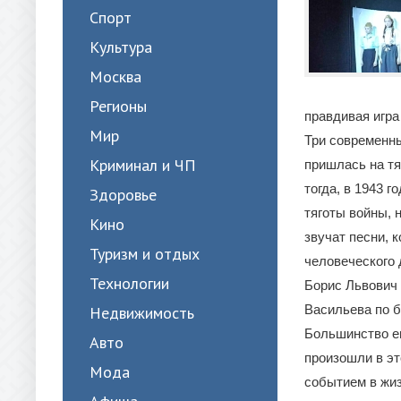
Спорт
Культура
Москва
Регионы
правдивая игра
Мир
Три современны
Криминал и ЧП
пришлась на тя
тогда, в 1943 
Здоровье
тяготы войны, 
Кино
звучат песни, 
Туризм и отдых
человеческого 
Технологии
Борис Львович 
Васильева по б
Недвижимость
Большинство ег
Авто
произошли в эт
Мода
событием в жиз