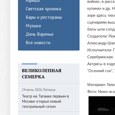
Афиша
война», в расс
Светская хроника
купина» и др. 
зори здесь тих
Бары и рестораны
сценариям вышл
Музыка
баты шли солда
День Варенья
Создатели: Реж
Все новости
Александр Шап
Исполнители: Г
Серебринская.
Актрисы в ходе
ВЕЛИКОЛЕПНАЯ
"Осенний сон", 
СЕМЕРКА
Материал: News
24 июль 2026, Пятница
Фото: News-w.o
Театр на Таганке первым в
Москве открыл новый
театральный сезон