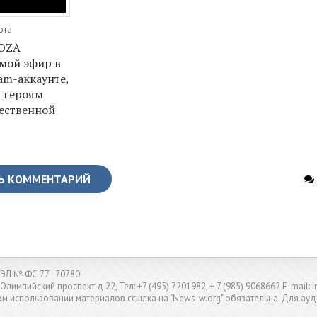
ота
'OZA
мой эфир в
am-аккаунте,
 героям
ественной
Ь КОММЕНТАРИЙ
ЭЛ № ФС 77 - 70780
 Олимпийский проспект д 22, Тел: +7 (495) 7201982, + 7 (985) 9068662 E-mail
м использовании материалов ссылка на "News-w.org" обязательна. Для ауд