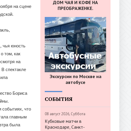
ДОМ ЧАЯ И КОФЕ НА
ноября на сцене
ПРЕОБРАЖЕНКЕ.
дской.
акль,
, чья юность
о том, как
есмотря на
 В спектакле
Экскурсии по Москве на
сила
автобусе
чество Бориса
СОБЫТИЯ
йны.
и событиях, что
08 август 2026, Суббота
стала главным
Кубковые матчи в
автра была
Краснодаре, Санкт-