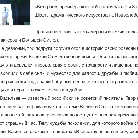
«Ветеран», премьера которой состоялась 7 и 8 
Школы драматического искусства на Новослобо
Проникновенный, такой камерный и емкий спект
 актеров и Большой Смысл.
е девчонки, три подруги погружаются в историю своих ровесниц
желое время Великой Отечественной войны. Они рассказывают 
году эти девушки, преодолевая огромные трудности и лишения, н
находили в себе силы и мужество для радости, дружбы и любви.
которые пели тогда наши бабушки, песни, в которых отразилась 
духа и вера в торжество света и добра.
Васильев — известный российский и советский писатель. Твор
ольшей части фокусируется на теме Великой Отечественной во
о повестей, романов, рассказов повествует о военном времени 
от страшный час. Тему судьбы поколения, для которого война 
ни, Васильев раскрыл в повестях «В списках не значился», «З