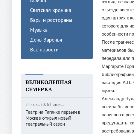
Афиша
взгляд, незнач
Светская хроника
отъезде писате
один штрих к к
Бары и рестораны
которого для и
Музыка
особенности пр
День Варенья
После трагичес
Все новости
материалов был
передала для п
Маргарите Горя
библиографией.
ВЕЛИКОЛЕПНАЯ
наследия А.П. 
СЕМЕРКА
музея.
Александр Чуда
24 июль 2026, Пятница
носила бы исче
Театр на Таганке первым в
написано в рос
Москве открыл новый
предугадать, к
театральный сезон
востребована в