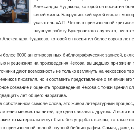
Александра Чудакова, которой он посвятил бол
своей жизни. Бахрушинский музей издает моно
указатель «А.П. Чехов в прижизненной критике
научную работу Букеровского лауреата, писате
 Александра Чудакова, которой он посвятил более сорока лет с
ы более 6000 аннотированных библиографических записей, вкл
вью и рецензиях на произведения Чехова, вышедших при жизни 
точники дают возможность не только взглянуть на чеховское тв
енников писателя, но и составить представление о влиянии его 
рное сознание и оценить произведения Чехова с точки зрения с
двадцать лет общего нарратива.
 в собственном смысле слова, это живой литературный процесс
летения множества нитей, где одна связана с другою. И если в 
акие-то материалы могут быть без ущерба отсеяны, то такое ни
 в прижизненной полной научной библиографии. Самая, даже, 