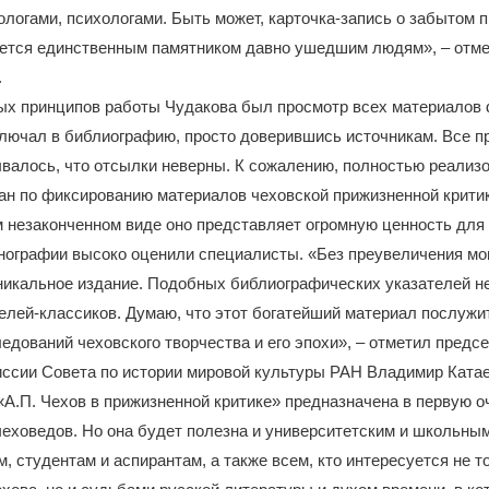
ологами, психологами. Быть может, карточка-запись о забытом
жется единственным памятником давно ушедшим людям», – отм
.
х принципов работы Чудакова был просмотр всех материалов d
ключал в библиографию, просто доверившись источникам. Все п
ывалось, что отсылки неверны. К сожалению, полностью реализ
н по фиксированию материалов чеховской прижизненной критик
м незаконченном виде оно представляет огромную ценность для 
ографии высоко оценили специалисты. «Без преувеличения могу
никальное издание. Подобных библиографических указателей не
елей-классиков. Думаю, что этот богатейший материал послуж
едований чеховского творчества и его эпохи», – отметил предс
ссии Совета по истории мировой культуры РАН Владимир Катае
А.П. Чехов в прижизненной критике» предназначена в первую о
еховедов. Но она будет полезна и университетским и школьны
, студентам и аспирантам, а также всем, кто интересуется не т