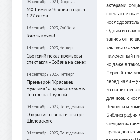
03 сентябрь 2024, Вторник
актерами, соци
МХТ имени Чехова открыл
спектакле ока
127 сезон
исследователь
16 сентябрь 2023, Суббота
Одним из важны
Гоголь вечен!
запись он не в
как часто оказ
14 сентябрь 2023, Четверг
Светский показ премьеры
намеченный пла
спектакля «Собака на сене»
но даже в тако
Первый том мон
14 сентябрь 2023, Четверг
перед нами – у
Премьерой "Красавец
мужчина" открылся сезон в
из наших писат
Театре на Трубной
для новых иссл
Чеховской коми
04 сентябрь 2023, Понедельник
Открытие сезона в театре
Библиография «
Шиловского
специалистов-ч
преподавателям
04 сентябрь 2023, Понедельник