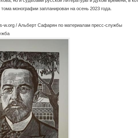
хова, но и судьбами русской литературы и духом времени, в ко
 тома монографии запланирован на осень 2023 года.
s-w.org / Альберт Сафарян по материалам пресс-службы
лужба