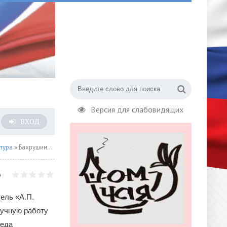
Версия для слабовидящих
ВХОД
тура
» Бахрушинский театральный музей впервые выпускает работу Александра Чудакова
ель «А.П.
аучную работу
веда