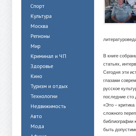
Спорт
Культура
Москва
Регионы
литературоведа
Мир
Криминал и ЧП
В книге собран
статьях, интер
Здоровье
Сегодня эти ис
Кино
глазами соврем
Туризм и отдых
русское культу
Технологии
последние сто 
«Это – критика
Недвижимость
сложного переп
Авто
библиографии к
Мода
быть допустимо