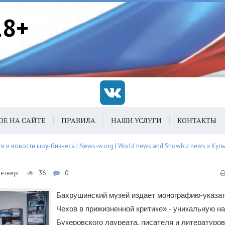
18+
ОЕ НА САЙТЕ
ПРАВИЛА
НАШИ УСЛУГИ
КОНТАКТЫ
 и новости шоу-бизнеса | News-w.org | World news and Showbiz news
»
Куль
Четверг
36
0
Бахрушинский музей издает монографию-указат
Чехов в прижизненной критике» - уникальную н
Букеровского лауреата, писателя и литературо