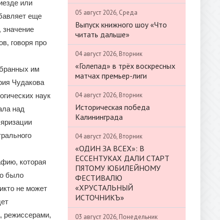
риезде или
05 август 2026, Среда
обавляет еще
Выпуск книжного шоу «Что
, значение
читать дальше»
в, говоря про
04 август 2026, Вторник
«Голепад» в трёх воскресных
обранных им
матчах премьер-лиги
рия Чудакова
04 август 2026, Вторник
огических наук
Историческая победа
ала над
Калининграда
ляризации
трального
04 август 2026, Вторник
«ОДИН ЗА ВСЕХ»: В
ЕССЕНТУКАХ ДАЛИ СТАРТ
афию, которая
ПЯТОМУ ЮБИЛЕЙНОМУ
то было
ФЕСТИВАЛЮ
«ХРУСТАЛЬНЫЙ
Никто не может
ИСТОЧНИКЪ»
дет
, режиссерами,
03 август 2026, Понедельник