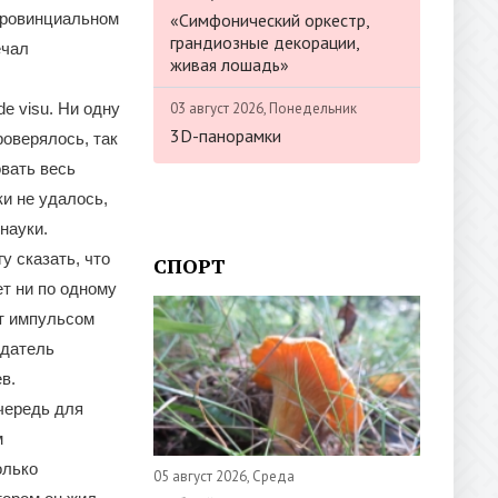
«Симфонический оркестр,
 провинциальном
грандиозные декорации,
ечал
живая лошадь»
03 август 2026, Понедельник
e visu. Ни одну
3D-панорамки
роверялось, так
овать весь
и не удалось,
науки.
 сказать, что
СПОРТ
т ни по одному
ит импульсом
едатель
в.
чередь для
м
олько
05 август 2026, Среда