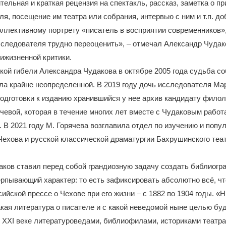
ительная и краткая рецензия на спектакль, рассказ, заметка о п
ля, посещение им театра или собрания, интервью с ним и т.п. д
оллективному портрету «писатель в восприятии современников»
сследователя трудно переоценить», – отмечал Александр Чудако
ижизненной критики.
кой гибели Александра Чудакова в октябре 2005 года судьба с
а крайне неопределенной. В 2019 году дочь исследователя Ма
одготовки к изданию хранившийся у нее архив кандидату филол
чевой, которая в течение многих лет вместе с Чудаковым работ
 В 2021 году М. Горячева возглавила отдел по изучению и попу
Чехова и русской классической драматургии Бахрушинского теа
ков ставил перед собой грандиозную задачу создать библиогр
рпывающий характер: то есть зафиксировать абсолютно всё, ч
сийской прессе о Чехове при его жизни – с 1882 по 1904 годы. «
акая литература о писателе и с какой неведомой ныне целью бу
 XXI веке литературоведами, библиофилами, историками театра