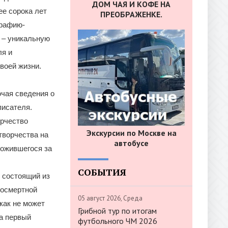
ДОМ ЧАЯ И КОФЕ НА
ее сорока лет
ПРЕОБРАЖЕНКЕ.
графию-
» – уникальную
ля и
воей жизни.
ючая сведения о
писателя.
орчество
Экскурсии по Москве на
творчества на
автобусе
ложившегося за
СОБЫТИЯ
, состоящий из
посмертной
05 август 2026, Среда
как не может
Грибной тур по итогам
на первый
футбольного ЧМ 2026