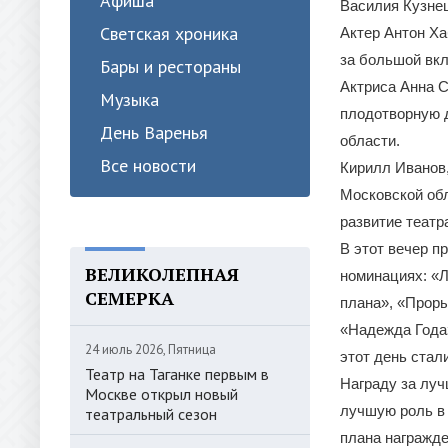
Афиша
Василия Кузнец
Светская хроника
Актер Антон Х
за большой вкл
Бары и рестораны
Актриса Анна С
Музыка
плодотворную д
День Варенья
области.
Все новости
Кирилл Иванов,
Московской об
развитие театр
В этот вечер п
ВЕЛИКОЛЕПНАЯ
номинациях: «Л
СЕМЕРКА
плана», «Проры
«Надежда Года»
24 июль 2026, Пятница
этот день стал
Театр на Таганке первым в
Награду за луч
Москве открыл новый
лучшую роль в 
театральный сезон
плана награжде