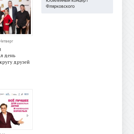
Флярковского
 Четверг
ц
л день
кругу друзей