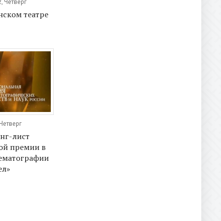
, Четверг
нском театре
 Четверг
нг-лист
ой премии в
нематографии
ел»