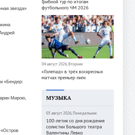
Грибной тур по итогам
футбольного ЧМ 2026
нная звезда»
шкина
 Андрей
04 август 2026, Вторник
«Голепад» в трёх воскресных
матчах премьер-лиги
ии «Бендер:
МУЗЫКА
Марин Мирою,
03 август 2026, Понедельник
100-летия со дня рождения
солистки Большого театра
. «Остров
Валентины Левко