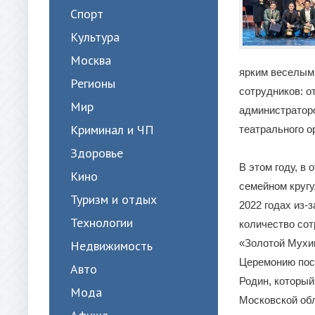
Спорт
Культура
Москва
ярким веселым
Регионы
сотрудников: о
Мир
администраторо
Криминал и ЧП
театрального о
Здоровье
В этом году, в
Кино
семейном кругу
Туризм и отдых
2022 годах из-
Технологии
количество сот
«Золотой Мухин
Недвижимость
Церемонию пос
Авто
Родин, который
Мода
Московской обл