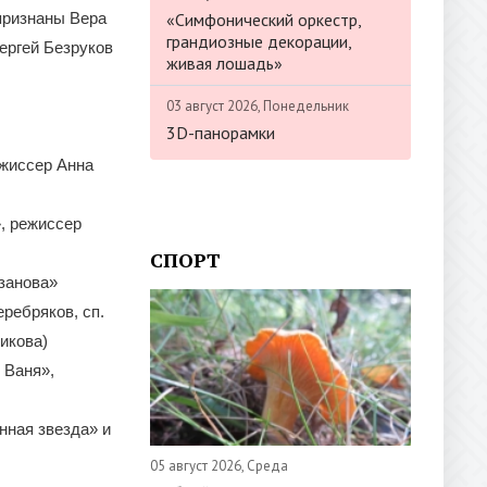
«Симфонический оркестр,
признаны Вера
грандиозные декорации,
ергей Безруков
живая лошадь»
03 август 2026, Понедельник
3D-панорамки
ежиссер Анна
, режиссер
СПОРТ
занова»
ребряков, сп.
икова)
 Ваня»,
нная звезда» и
05 август 2026, Среда