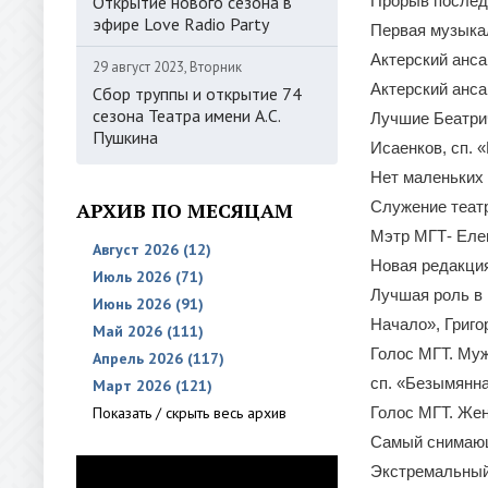
Открытие нового сезона в
Прорыв послед
эфире Love Radio Party
Первая музыкал
Актерский анса
29 август 2023, Вторник
Актерский анса
Сбор труппы и открытие 74
сезона Театра имени А.С.
Лучшие Беатрич
Пушкина
Исаенков, сп. 
Нет маленьких 
АРХИВ ПО МЕСЯЦАМ
Служение теат
Мэтр МГТ- Еле
Август 2026 (12)
Новая редакция
Июль 2026 (71)
Лучшая роль в 
Июнь 2026 (91)
Начало», Григо
Май 2026 (111)
Голос МГТ. Муж
Апрель 2026 (117)
сп. «Безымянна
Март 2026 (121)
Показать / скрыть весь архив
Голос МГТ. Же
Самый снимающ
Экстремальный 