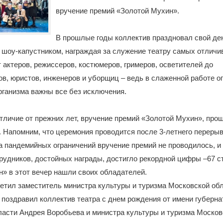
вручение премий «Золотой Мухин».
В прошлые годы коллектив праздновал свой де
 шоу-капустником, награждая за служение театру самых отлич
т актеров, режиссеров, костюмеров, гримеров, осветителей до
в, юристов, инженеров и уборщиц – ведь в слаженной работе о
рганизма важны все без исключения.
 отличие от прежних лет, вручение премий «Золотой Мухин», про
. Напомним, что церемония проводится после 3-летнего перерыва
за пандемийных ограничений вручение премий не проводилось, и 
рудников, достойных награды, достигло рекордной цифры –67 с
» в этот вечер нашли своих обладателей.
етил заместитель министра культуры и туризма Московской об
 поздравил коллектив театра с днем рождения от имени губерна
асти Андрея Воробьева и министра культуры и туризма Москов