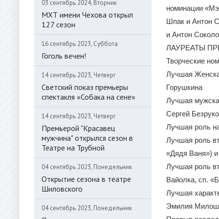
03 сентябрь 2024, Вторник
номинации «Мэт
МХТ имени Чехова открыл
Шпак и Антон С
127 сезон
и Антон Соколо
16 сентябрь 2023, Суббота
ЛАУРЕАТЫ ПРЕМ
Гоголь вечен!
Творческие но
Лучшая Женская
14 сентябрь 2023, Четверг
Светский показ премьеры
Горушкина
спектакля «Собака на сене»
Лучшая мужская
Сергей Безрук
14 сентябрь 2023, Четверг
Лучшая роль на
Премьерой "Красавец
мужчина" открылся сезон в
Лучшая роль вт
Театре на Трубной
«Дядя Ваня») и
Лучшая роль вт
04 сентябрь 2023, Понедельник
Открытие сезона в театре
Вайолка, сп. «
Шиловского
Лучшая характе
Эмилия Милоше
04 сентябрь 2023, Понедельник