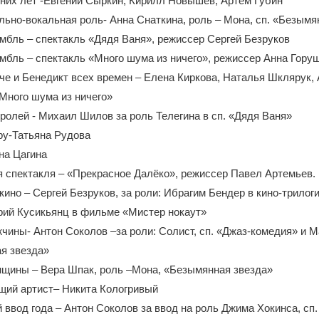
них лет -Евгений Сыркин, Кирилл Новышев, Артем Губин
ьно-вокальная роль- Анна Снаткина, роль – Мона, сп. «Безымя
мбль – спектакль «Дядя Ваня», режиссер Сергей Безруков
мбль – спектакль «Много шума из ничего», режиссер Анна Гору
е и Бенедикт всех времен – Елена Киркова, Наталья Шклярук,
«Много шума из ничего»
ролей - Михаил Шилов за роль Телегина в сп. «Дядя Ваня»
ру-Татьяна Рудова
на Цагина
 спектакля – «Прекрасное Далёко», режиссер Павел Артемьев.
кино – Сергей Безруков, за роли: Ибрагим Бендер в кино-трилог
рий Кусикьянц в фильме «Мистер нокаут»
чины- Антон Соколов –за роли: Солист, сп. «Джаз-комедия» и 
я звезда»
нщины – Вера Шпак, роль –Мона, «Безымянная звезда»
ий артист– Никита Кологривый
ввод года – Антон Соколов за ввод на роль Джима Хокинса, сп