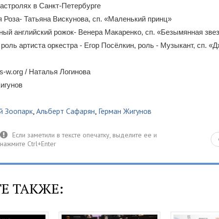
гастролях в Санкт-Петербурге
 Роза- Татьяна Вискунова, сп. «Маленький принц»
ый английский рожок- Венера Макаренко, сп. «Безымянная зве
роль артиста оркестра - Егор Посёлкин, роль - Музыкант, сп. «
-w.org / Наталья Логинова
игунов
й Зоопарк
,
Альберт Сафарян
,
Герман Жигунов
Е ТАКЖЕ: