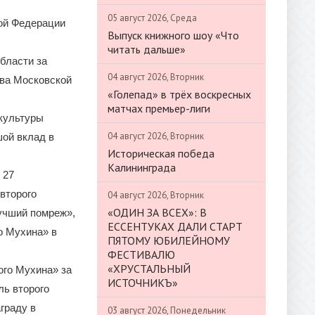
05 август 2026, Среда
ой Федерации
Выпуск книжного шоу «Что
читать дальше»
бласти за
04 август 2026, Вторник
тва Московской
«Голепад» в трёх воскресных
матчах премьер-лиги
 культуры
04 август 2026, Вторник
ой вклад в
Историческая победа
Калининграда
 27
второго
04 август 2026, Вторник
«ОДИН ЗА ВСЕХ»: В
Лучший помреж»,
ЕССЕНТУКАХ ДАЛИ СТАРТ
о Мухина» в
ПЯТОМУ ЮБИЛЕЙНОМУ
ФЕСТИВАЛЮ
«ХРУСТАЛЬНЫЙ
ого Мухина» за
ИСТОЧНИКЪ»
ль второго
граду в
03 август 2026, Понедельник