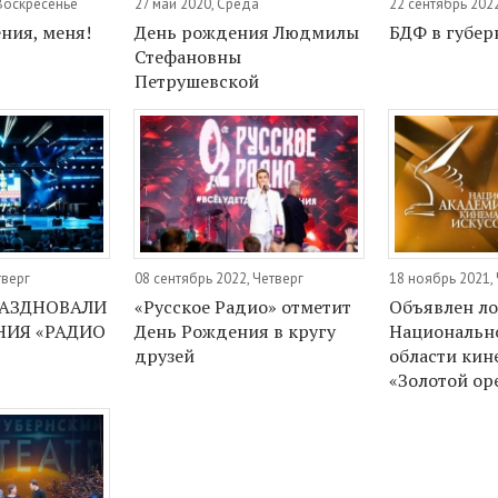
 Воскресенье
27 май 2020, Среда
22 сентябрь 2022
ния, меня!
День рождения Людмилы
БДФ в губер
Стефановны
Петрушевской
тверг
08 сентябрь 2022, Четверг
18 ноябрь 2021,
РАЗДНОВАЛИ
«Русское Радио» отметит
Объявлен ло
НИЯ «РАДИО
День Рождения в кругу
Национальн
друзей
области ки
«Золотой ор