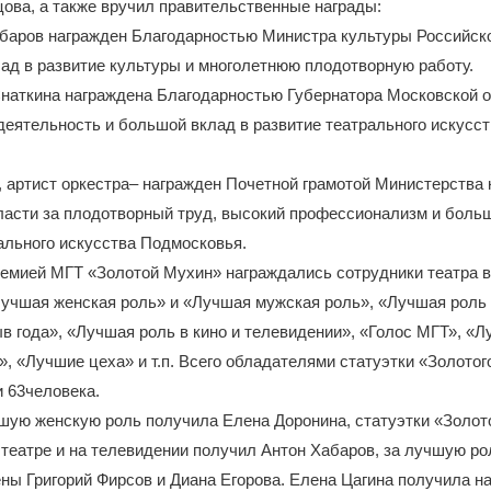
ова, а также вручил правительственные награды:
абаров награжден Благодарностью Министра культуры Российск
ад в развитие культуры и многолетнюю плодотворную работу.
наткина награждена Благодарностью Губернатора Московской о
еятельность и большой вклад в развитие театрального искусс
 артист оркестра– награжден Почетной грамотой Министерства
ласти за плодотворный труд, высокий профессионализм и больш
ального искусства Подмосковья.
ремией МГТ «Золотой Мухин» награждались сотрудники театра в
учшая женская роль» и «Лучшая мужская роль», «Лучшая роль 
в года», «Лучшая роль в кино и телевидении», «Голос МГТ», «
, «Лучшие цеха» и т.п. Всего обладателями статуэтки «Золотог
и 63человека.
шую женскую роль получила Елена Доронина, статуэтки «Золот
театре и на телевидении получил Антон Хабаров, за лучшую ро
ны Григорий Фирсов и Диана Егорова. Елена Цагина получила на