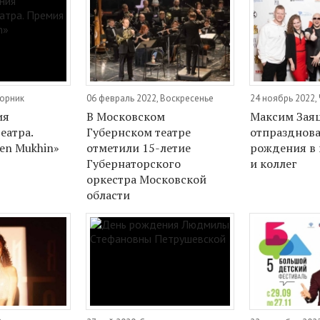
торник
06 февраль 2022, Воскресенье
24 ноябрь 2022,
ия
В Московском
Максим Зая
еатра.
Губернском театре
отпразднова
en Mukhin»
отметили 15-летие
рождения в 
Губернаторского
и коллег
оркестра Московской
области