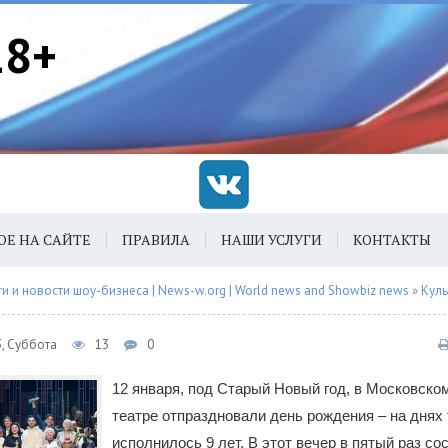
18+
ОЕ НА САЙТЕ
ПРАВИЛА
НАШИ УСЛУГИ
КОНТАКТЫ
 и новости шоу-бизнеса | News-w.org | World news and Showbiz news
»
Куль
3, Суббота
13
0
12 января, под Старый Новый год, в Московско
театре отпраздновали день рождения – на днях
исполнилось 9 лет. В этот вечер в пятый раз со