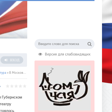
Версия для слабовидящих
ВХОД
тура
» В Московском Губернском театре отметили день рождения театра и наградили лучших сотрудников
м Губернском
 театру
стоялось