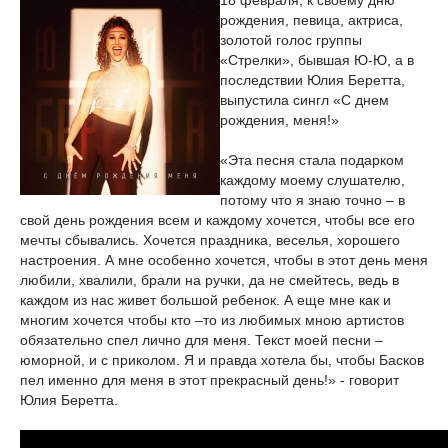
18 февраля, к своему дню
рождения, певица, актриса,
золотой голос группы
«Стрелки», бывшая Ю-Ю, а в
последствии Юлия Беретта,
выпустила сингл «С днем
рождения, меня!»
«Эта песня стала подарком
каждому моему слушателю,
потому что я знаю точно – в
свой день рождения всем и каждому хочется, чтобы все его
мечты сбывались. Хочется праздника, веселья, хорошего
настроения. А мне особенно хочется, чтобы в этот день меня
любили, хвалили, брали на ручки, да не смейтесь, ведь в
каждом из нас живет большой ребенок. А еще мне как и
многим хочется чтобы кто –то из любимых мною артистов
обязательно спел лично для меня. Текст моей песни –
юморной, и с приколом. Я и правда хотела бы, чтобы Басков
пел именно для меня в этот прекрасный день!» - говорит
Юлия Беретта.